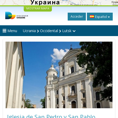
MOSTRAR MAPA
Acceder
Español
Menu
Ucrania
Occidental
Lutsk
Iglesia de San Pedro y San Pablo