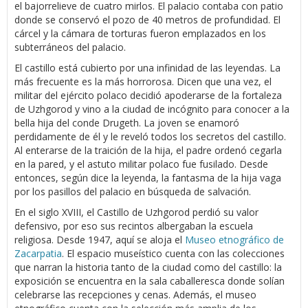
el bajorrelieve de cuatro mirlos. El palacio contaba con patio
donde se conservó el pozo de 40 metros de profundidad. El
cárcel y la cámara de torturas fueron emplazados en los
subterráneos del palacio.
El castillo está cubierto por una infinidad de las leyendas. La
más frecuente es la más horrorosa. Dicen que una vez, el
militar del ejército polaco decidió apoderarse de la fortaleza
de Uzhgorod y vino a la ciudad de incógnito para conocer a la
bella hija del conde Drugeth. La joven se enamoró
perdidamente de él y le reveló todos los secretos del castillo.
Al enterarse de la traición de la hija, el padre ordenó cegarla
en la pared, y el astuto militar polaco fue fusilado. Desde
entonces, según dice la leyenda, la fantasma de la hija vaga
por los pasillos del palacio en búsqueda de salvación.
En el siglo XVIII, el Castillo de Uzhgorod perdió su valor
defensivo, por eso sus recintos albergaban la escuela
religiosa. Desde 1947, aquí se aloja el
Museo etnográfico de
Zacarpatia
. El espacio museístico cuenta con las colecciones
que narran la historia tanto de la ciudad como del castillo: la
exposición se encuentra en la sala caballeresca donde solían
celebrarse las recepciones y cenas. Además, el museo