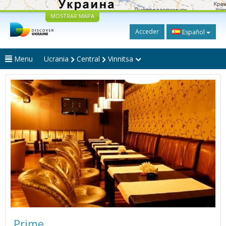
MOSTRAR MAPA
Acceder
Español
Menu
Ucrania
Central
Vinnitsa
Prime