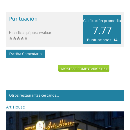
Puntuación
Calificación promedia
7.77
Haz clic aquí para evaluar
Puntuaciones: 14
Escriba Comentario
MOSTRAR COMENTARIOS (13)
Otros restaurantes cercanos...
Art House