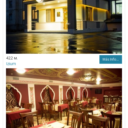
422 м.
Más Info...
Izium