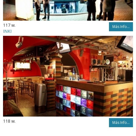
117 м.
Más Info...
INKI
118 м.
Más Info...