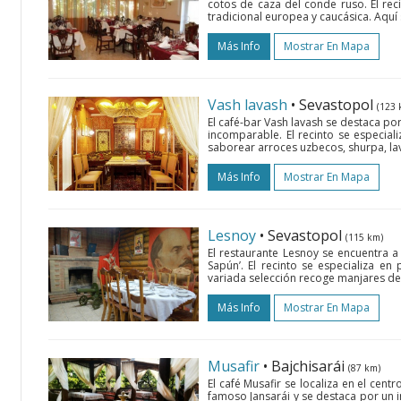
cotos de caza del conde ruso. El rec
tradicional europea y caucásica. Aquí 
Más Info
Mostrar En Mapa
Vash lavash
• Sevastopol
(123 
El café-bar Vash lavash se destaca por
incomparable. El recinto se especiali
saborear arroces uzbecos, shurpa, lava
Más Info
Mostrar En Mapa
Lesnoy
• Sevastopol
(115 km)
El restaurante Lesnoy se encuentra
Sapún’. El recinto se especializa e
variada selección recoge manjares de 
Más Info
Mostrar En Mapa
Musafir
• Bajchisarái
(87 km)
El café Musafir se localiza en el cent
famoso Jansarái y se destaca por un in