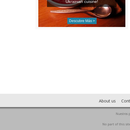
Ukrainian cuisine!
Descubre Más >
About us
Cont
Nuestros p
No part of this s