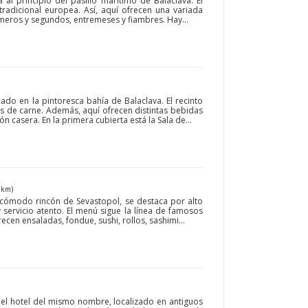
a al principio del pasillo marítimo de Balaclava. El
tradicional europea. Así, aquí ofrecen una variada
imeros y segundos, entremeses y fiambres. Hay...
cado en la pintoresca bahía de Balaclava. El recinto
os de carne. Además, aquí ofrecen distintas bebidas
n casera. En la primera cubierta está la Sala de...
 km)
 cómodo rincón de Sevastopol, se destaca por alto
y servicio atento. El menú sigue la línea de famosos
cen ensaladas, fondue, sushi, rollos, sashimi...
del hotel del mismo nombre, localizado en antiguos