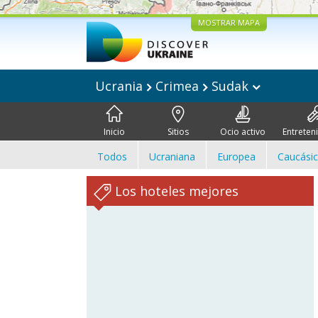
MOSTRAR MAPA
Ucrania
Crimea
Sudak
Inicio
Sitios
Ocio activo
Entreten
Todos
Ucraniana
Europea
Caucási
Los hoteles mejores