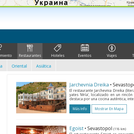
imiento
Restaurantes
Hoteles
Eventos
Viajes
ca
Oriental
Asiática
Jarchevnia Dreika
• Sevastop
El restaurante Jarchevnia Dreika (lit
yates ‘Mría’, localizado en un rincón
destaca por una cocina auténtica, inter
Más Info
Mostrar En Mapa
Egoist
• Sevastopol
(116 km)