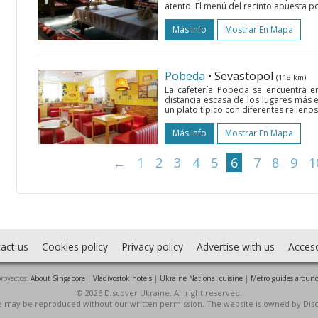
atento. El menú del recinto apuesta po
Más Info
Mostrar En Mapa
Pobeda
• Sevastopol
(118 km)
La cafetería Pobeda se encuentra en
distancia escasa de los lugares más e
un plato típico con diferentes rellenos,
Más Info
Mostrar En Mapa
←
1
2
3
4
5
6
7
8
9
1
act us
Cookies policy
Privacy policy
Advertise with us
Acces
royectos:
About Singapore
|
Vladivostok hotels
|
Ukraine National cuisine
|
Metro guides around
© 2026 Discover Ukraine. All right reserved.
ite may be reproduced without our written permission. The website is owned by Dis