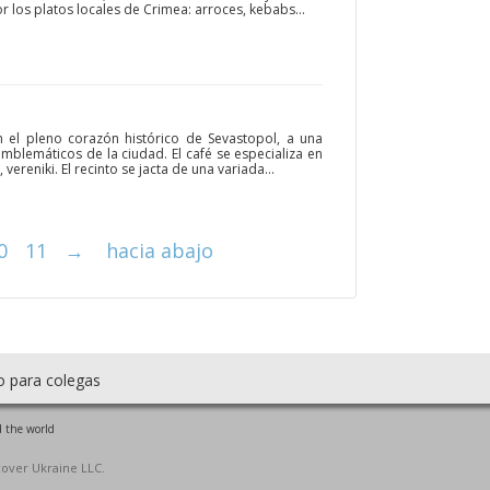
r los platos locales de Crimea: arroces, kebabs...
 el pleno corazón histórico de Sevastopol, a una
mblemáticos de la ciudad. El café se especializa en
 vereniki. El recinto se jacta de una variada...
0
11
→
hacia abajo
o para colegas
 the world
cover Ukraine LLC.