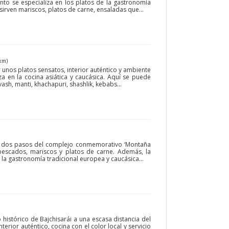
into se especializa en los platos de la gastronomía
sirven mariscos, platos de carne, ensaladas que...
km)
 unos platos sensatos, interior auténtico y ambiente
za en la cocina asiática y caucásica. Aquí se puede
sh, manti, khachapuri, shashlik, kebabs...
 a dos pasos del complejo conmemorativo ‘Montaña
n pescados, mariscos y platos de carne. Además, la
la gastronomía tradicional europea y caucásica...
ro histórico de Bajchisarái a una escasa distancia del
terior auténtico, cocina con el color local y servicio