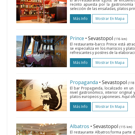
El art-restaurante Egoist se encuentr
recinto apuesta por la gastronomía 
selección de las ensaladas, platos pr
Más Info
Mostrar En Mapa
Prince
• Sevastopol
(116 km)
El restaurante-barco Prince está atra
se especializa en los mariscos y plat
refrescantes y postres de la elaboració
Más Info
Mostrar En Mapa
Propaganda
• Sevastopol
(118
El bar Propaganda, localizado en un
nivel gastronómico, interior original 
platos europeos y japoneses. Aquí ofre
Más Info
Mostrar En Mapa
Albatros
• Sevastopol
(115 km)
El restaurante Albatros forma parte 