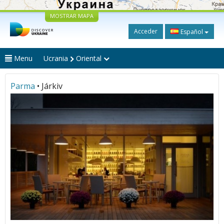
MOSTRAR MAPA
Acceder
Español
Menu
Ucrania
Oriental
Parma
• Járkiv