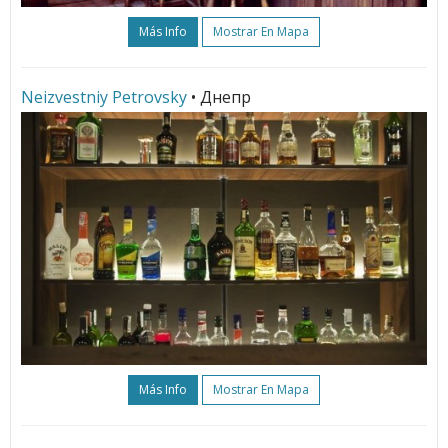
Más Info
Mostrar En Mapa
Neizvestniy Petrovsky
• Днепр
Más Info
Mostrar En Mapa