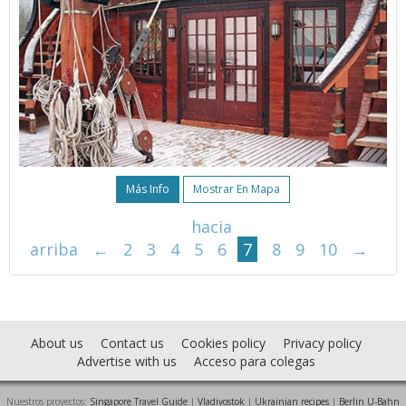
Más Info
Mostrar En Mapa
hacia
arriba
←
2
3
4
5
6
7
8
9
10
→
About us
Contact us
Cookies policy
Privacy policy
Advertise with us
Acceso para colegas
Nuestros proyectos:
Singapore Travel Guide
|
Vladivostok
|
Ukrainian recipes
|
Berlin U-Bahn