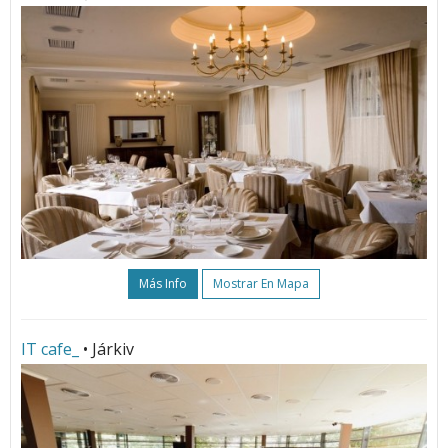
Más Info
Mostrar En Mapa
IT cafe_
• Járkiv