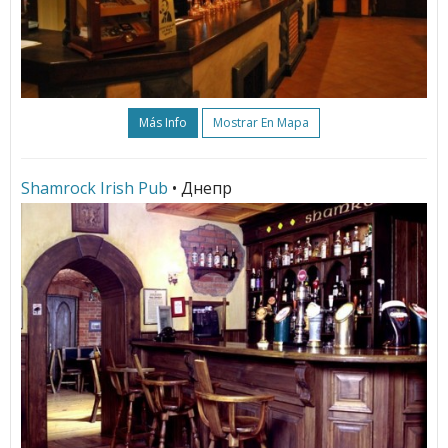
Más Info
Mostrar En Mapa
Shamrock Irish Pub
• Днепр