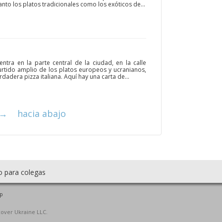
nto los platos tradicionales como los exóticos de...
ntra en la parte central de la ciudad, en la calle
surtido amplio de los platos europeos y ucranianos,
adera pizza italiana. Aquí hay una carta de...
→
hacia abajo
o para colegas
p
cover Ukraine LLC.