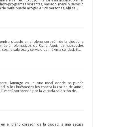
ntra en el recinto cuyo interior está inspirado en el
 show-programas vibrantes, variado menú y servicio
 de baile puede acoger a 120 personas. Ahí se...
cuentra situado en el pleno corazón de la ciudad, a
s más emblemáticos de Rivne. Aquí, los huéspedes
cocina sabrosa y servicio de máxima calidad. El...
rante Flamingo es un sitio ideal donde se puede
dad. A los huéspedes les espera la cocina de autor,
e. El menú sorprende por la variada selección de...
a en el pleno corazón de la ciudad, a una escasa