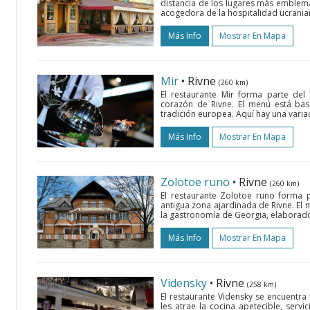
distancia de los lugares más emblemát
acogedora de la hospitalidad ucraniana
Más Info
Mostrar En Mapa
Mir
• Rivne
(260 km)
El restaurante Mir forma parte del
corazón de Rivne. El menú está basa
tradición europea. Aquí hay una variad
Más Info
Mostrar En Mapa
Zolotoe runo
• Rivne
(260 km)
El restaurante Zolotoe runo forma 
antigua zona ajardinada de Rivne. El 
la gastronomía de Georgia, elaborados 
Más Info
Mostrar En Mapa
Vidensky
• Rivne
(258 km)
El restaurante Vidensky se encuentra
les atrae la cocina apetecible, servi