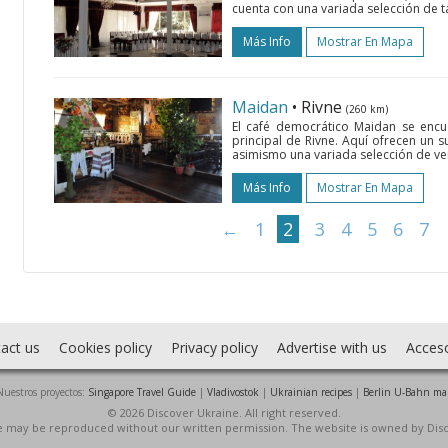
cuenta con una variada selección de ta
Más Info
Mostrar En Mapa
Maidan
• Rivne
(260 km)
El café democrático Maidan se encue
principal de Rivne. Aquí ofrecen un 
asimismo una variada selección de verd
Más Info
Mostrar En Mapa
←
1
2
3
4
5
6
7
act us
Cookies policy
Privacy policy
Advertise with us
Acces
Nuestros proyectos:
Singapore Travel Guide
|
Vladivostok
|
Ukrainian recipes
|
Berlin U-Bahn ma
© 2026 Discover Ukraine. All right reserved.
ite may be reproduced without our written permission. The website is owned by Dis