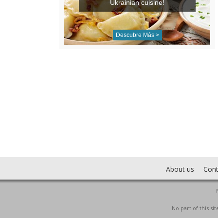
Ukrainian cuisine!
Descubre Más >
About us
Cont
No part of this s