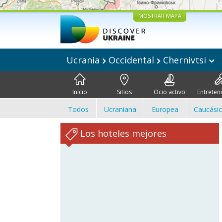
MOSTRAR MAPA
Ucrania
Occidental
Chernivtsi
Inicio
Sitios
Ocio activo
Entreten
Todos
Ucraniana
Europea
Caucási
Los hoteles mejores