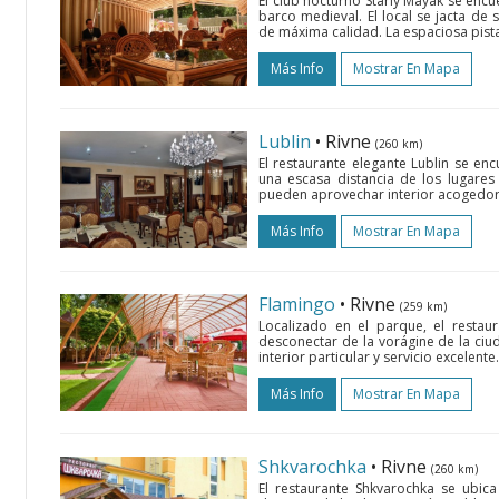
El club nocturno Stariy Mayak se encue
barco medieval. El local se jacta de
de máxima calidad. La espaciosa pista
Más Info
Mostrar En Mapa
Lublin
• Rivne
(260 km)
El restaurante elegante Lublin se en
una escasa distancia de los lugare
pueden aprovechar interior acogedor, 
Más Info
Mostrar En Mapa
Flamingo
• Rivne
(259 km)
Localizado en el parque, el restau
desconectar de la vorágine de la ciu
interior particular y servicio excelent
Más Info
Mostrar En Mapa
Shkvarochka
• Rivne
(260 km)
El restaurante Shkvarochka se ubic