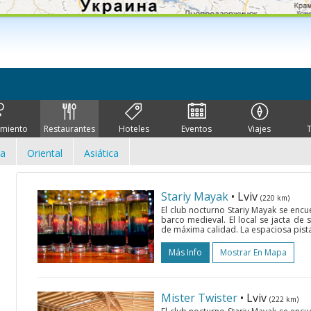
imiento
Restaurantes
Hoteles
Eventos
Viajes
ca
Oriental
Asiática
Stariy Mayak
• Lviv
(220 km)
El club nocturno Stariy Mayak se encue
barco medieval. El local se jacta de
de máxima calidad. La espaciosa pista
Más Info
Mostrar En Mapa
Mister Twister
• Lviv
(222 km)