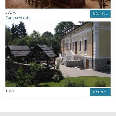
572 м.
Más Info...
Corona Vitovta
1 km
Más Info...