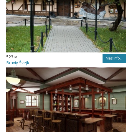
523 м.
Más Info...
Braviy Švejk