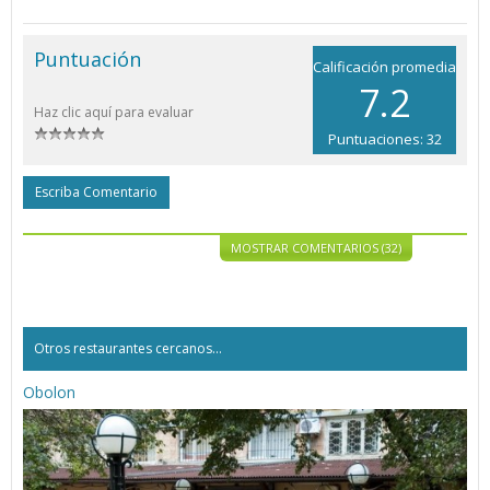
Puntuación
Calificación promedia
7.2
Haz clic aquí para evaluar
Puntuaciones: 32
Escriba Comentario
MOSTRAR COMENTARIOS (32)
Otros restaurantes cercanos...
Obolon