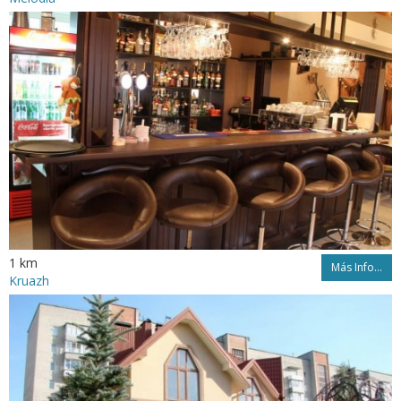
1 km
Más Info...
Kruazh