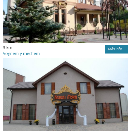
3 km
Más Info...
Vognem y mechem