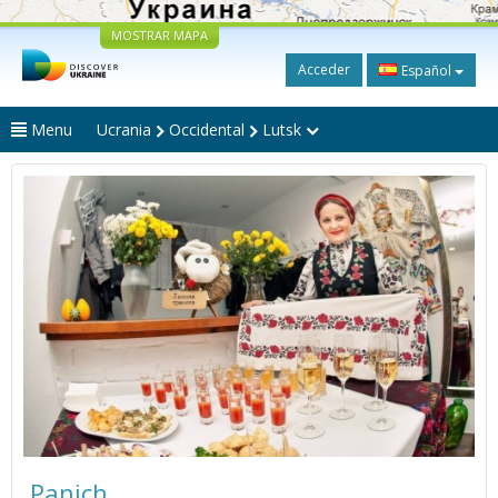
MOSTRAR MAPA
Acceder
Español
Menu
Ucrania
Occidental
Lutsk
Panich