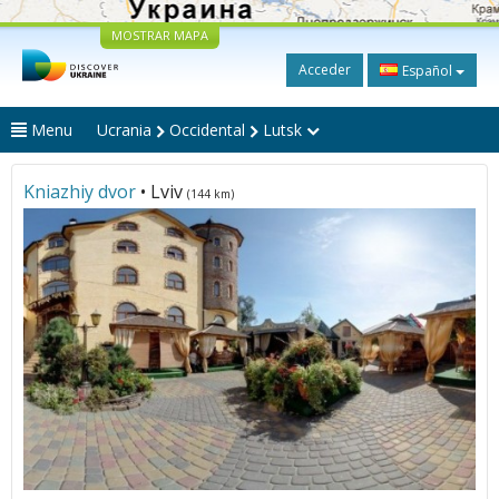
MOSTRAR MAPA
Acceder
Español
Menu
Ucrania
Occidental
Lutsk
Kniazhiy dvor
• Lviv
(144 km)