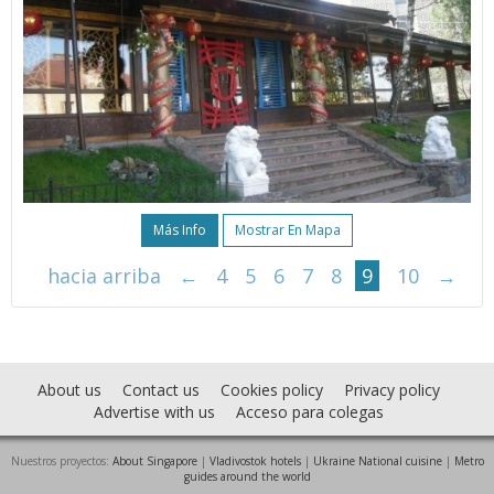
Más Info
Mostrar En Mapa
hacia arriba
←
4
5
6
7
8
9
10
→
About us
Contact us
Cookies policy
Privacy policy
Advertise with us
Acceso para colegas
Nuestros proyectos:
About Singapore
|
Vladivostok hotels
|
Ukraine National cuisine
|
Metro
guides around the world