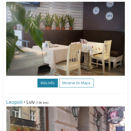
Más Info
Mostrar En Mapa
Leopoli
• Lviv
(136 km)