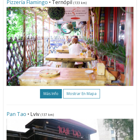
Pizzería Flamingo
• Ternópil
(133 km)
Más Info
Mostrar En Mapa
Pan Tao
• Lviv
(137 km)