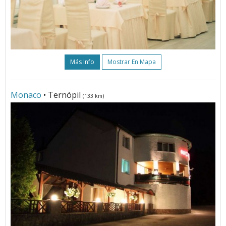
Más Info
Mostrar En Mapa
Monaco
• Ternópil
(133 km)