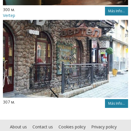
300 м.
Más Info...
Vertep
307 м.
Más Info...
About us
Contact us
Cookies policy
Privacy policy