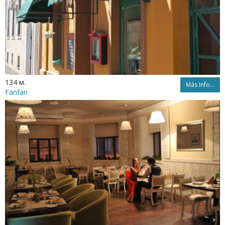
134 м.
Más Info...
Fanfan