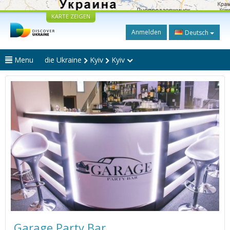
KARTE ZEIGEN
Anmelden
Deutsch
Menu
die Ukraine
Kyiv
Kyiv
Garage Party Bar