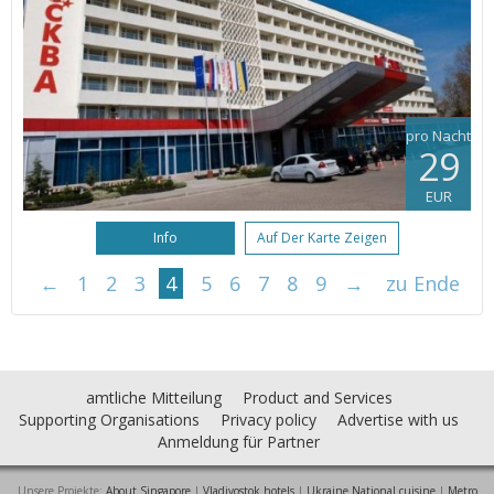
pro Nacht
29
EUR
Info
Auf Der Karte Zeigen
←
1
2
3
4
5
6
7
8
9
→
zu Ende
amtliche Mitteilung
Product and Services
Supporting Organisations
Privacy policy
Advertise with us
Anmeldung für Partner
Unsere Projekte:
About Singapore
|
Vladivostok hotels
|
Ukraine National cuisine
|
Metro