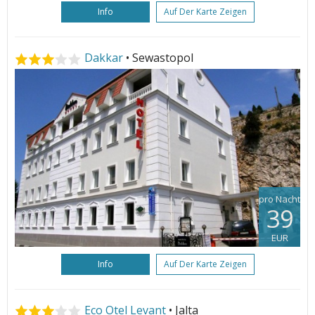
Info
Auf Der Karte Zeigen
Dakkar
• Sewastopol
pro Nacht
39
EUR
Info
Auf Der Karte Zeigen
Eco Otel Levant
• Jalta