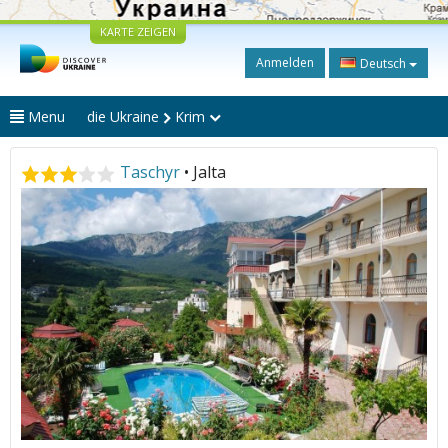
KARTE ZEIGEN
Anmelden
Deutsch
Menu
die Ukraine
Krim
Taschyr
• Jalta