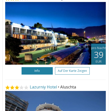
pro Nacht
39
EUR
Info
Auf Der Karte Zeigen
Lazurniy Hotel
• Aluschta