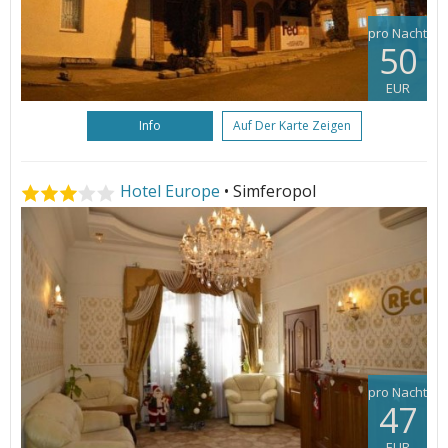
pro Nacht
50
EUR
Info
Auf Der Karte Zeigen
Hotel Europe
• Simferopol
pro Nacht
47
EUR