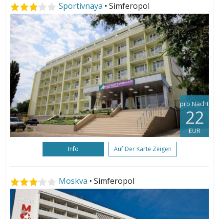
Sportivnaya
• Simferopol
pro Nacht
22
EUR
Info
Auf Der Karte Zeigen
Moskva
• Simferopol