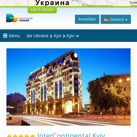
KARTE ZEIGEN
Anmelden
Deutsch
Menu
die Ukraine
Kyiv
Kyiv
InterContinental Kyiv