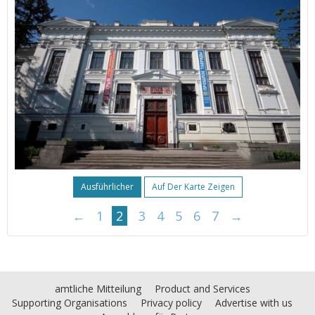
Ausführlicher
Auf Der Karte Zeigen
←
1
2
3
4
5
6
7
→
amtliche Mitteilung
Product and Services
Supporting Organisations
Privacy policy
Advertise with us