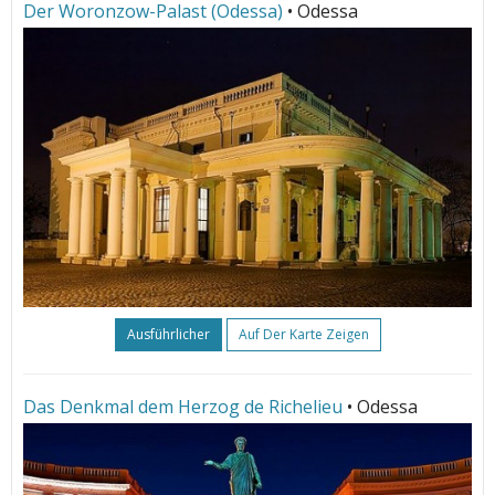
Der Woronzow-Palast (Odessa)
• Odessa
Ausführlicher
Auf Der Karte Zeigen
Das Denkmal dem Herzog de Richelieu
• Odessa