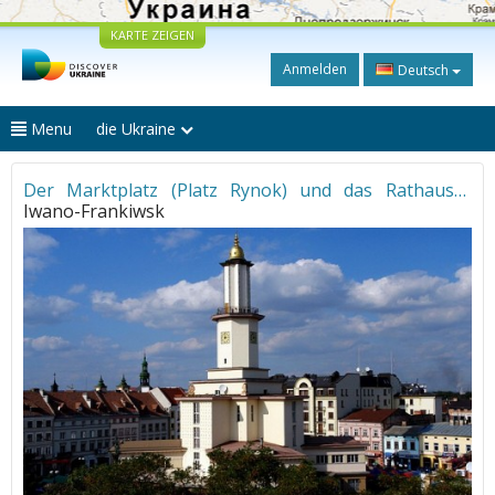
KARTE ZEIGEN
Anmelden
Deutsch
Menu
die Ukraine
Der Marktplatz (Platz Rynok) und das Rathaus
•
Iwano-Frankiwsk