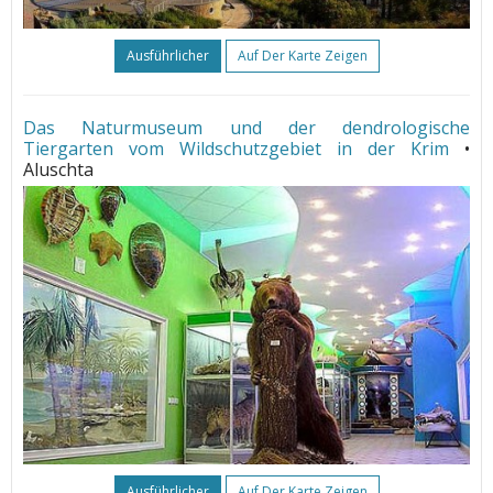
Ausführlicher
Auf Der Karte Zeigen
Das Naturmuseum und der dendrologische
Tiergarten vom Wildschutzgebiet in der Krim
•
Aluschta
Ausführlicher
Auf Der Karte Zeigen