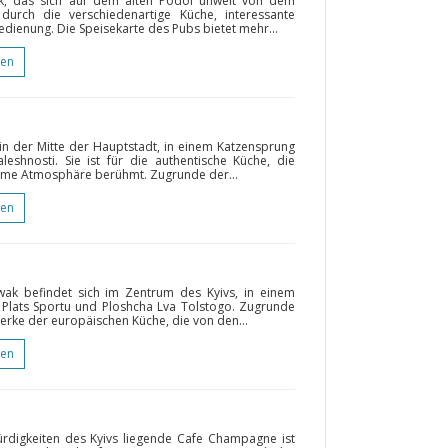
k, das sich auf dem alten Podol unweit von dem
 durch die verschiedenartige Küche, interessante
ienung. Die Speisekarte des Pubs bietet mehr...
gen
 in der Mitte der Hauptstadt, in einem Katzensprung
shnosti. Sie ist für die authentische Küche, die
rme Atmosphäre berühmt. Zugrunde der...
gen
ak befindet sich im Zentrum des Kyivs, in einem
Plats Sportu und Ploshcha Lva Tolstogo. Zugrunde
werke der europäischen Küche, die von den...
gen
rdigkeiten des Kyivs liegende Cafe Champagne ist