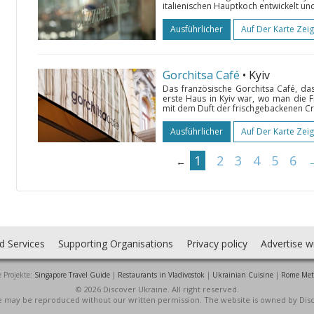
italienischen Hauptkoch entwickelt und 
Ausführlicher
Auf Der Karte Zei
Gorchitsa Café
• Kyiv
Das französische Gorchitsa Café, das
erste Haus in Kyiv war, wo man die F
mit dem Duft der frischgebackenen Cr
Ausführlicher
Auf Der Karte Zei
1
2
3
4
5
6
←
d Services
Supporting Organisations
Privacy policy
Advertise w
 Projekte:
Singapore Travel Guide
|
Restaurants in Vladivostok
|
Ukrainian Cuisine
|
Rome Met
© 2026 Discover Ukraine. All right reserved.
ite may be reproduced without our written permission. The website is owned by Dis