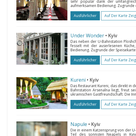
sehr populär dank der umfangreic
aufmerksamen Bedienung. Zugrunde de
Ausführlicher
Auf Der Karte Zei
Under Wonder
• Kyiv
Das neben der U-Bahnstation Ploshc
fesselt mit der auserlesenen Küche,
Bedienung. Zugrunde der Speisekarte de
Ausführlicher
Auf Der Karte Zei
Kureni
• Kyiv
Das Restaurant Kureni, das direkt in d
Bahnstation Arsenalna liegt, freut s
ukrainischen Gastfreundschaft. Die Inn
Ausführlicher
Auf Der Karte Zei
Napule
• Kyiv
Die in einem Katzensprung von der U-B
Teil des sonnigen Neapels in Ky