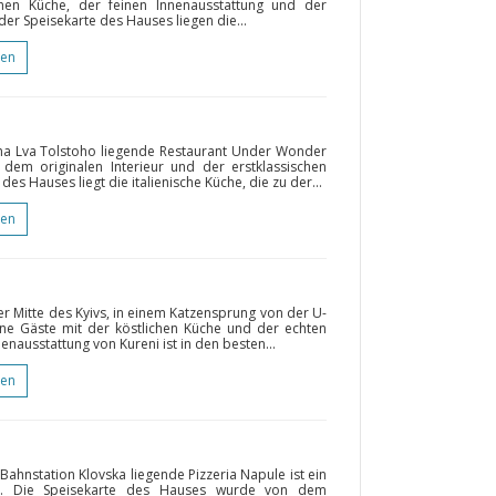
hen Küche, der feinen Innenausstattung und der
r Speisekarte des Hauses liegen die...
gen
ha Lva Tolstoho liegende Restaurant Under Wonder
 dem originalen Interieur und der erstklassischen
s Hauses liegt die italienische Küche, die zu der...
gen
er Mitte des Kyivs, in einem Katzensprung von der U-
eine Gäste mit der köstlichen Küche und der echten
enausstattung von Kureni ist in den besten...
gen
ahnstation Klovska liegende Pizzeria Napule ist ein
iv. Die Speisekarte des Hauses wurde von dem