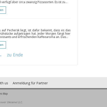
verfügt über circa zwanzig Pizzasorten. Es ist zu...
gen
 auf Pechersk liegt, ist dafür bekannt, dass es das
rühstücke aufgetragen hat. Jeder Morgen fängt hier
oissants und erfrischenden Kaffeearoma an. Das...
gen
→
zu Ende
ith us
Anmeldung für Partner
ro Map
cover Ukraine LLC.