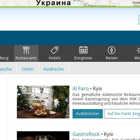
ltung
Restaurants
Hotels
Ereignisse
Reisen
We
sische
Osten
Asiatische
Al Faro
• Kyiv
Das gemütliche italienische Restaura
einem Katzensprung von dem NSK Olym
Innenausstattung und häusliche Atmos
Ausführlicher
Auf Der Karte Zei
GastroRock
• Kyiv