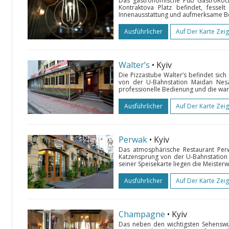
Das gastronomische Pub GastroRoc
Kontraktova Platz befindet, fesselt
Innenausstattung und aufmerksame Bed
Ausführlicher
Auf Der Karte Zei
Walter’s
• Kyiv
Die Pizzastube Walter’s befindet sich
von der U-Bahnstation Maidan Nesale
professionelle Bedienung und die wa
Ausführlicher
Auf Der Karte Zei
Perwak
• Kyiv
Das atmosphärische Restaurant Perw
Katzensprung von der U-Bahnstation 
seiner Speisekarte liegen die Meister
Ausführlicher
Auf Der Karte Zei
Champagne
• Kyiv
Das neben den wichtigsten Sehenswü