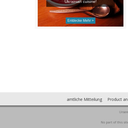
Ukrainian cuisine!
Entdecke Mehr >
amtliche Mitteilung
Product an
Unsere
No part of this s