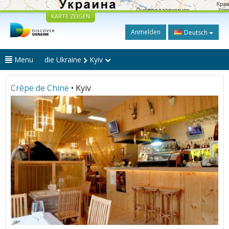
KARTE ZEIGEN
Anmelden
Deutsch
Menu
die Ukraine
Kyiv
Crêpe de Chine
• Kyiv