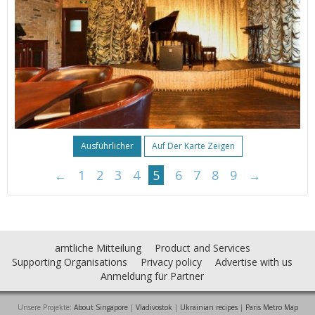
Ausführlicher
Auf Der Karte Zeigen
←
1
2
3
4
5
6
7
8
9
→
amtliche Mitteilung
Product and Services
Supporting Organisations
Privacy policy
Advertise with us
Anmeldung für Partner
Unsere Projekte:
About Singapore
|
Vladivostok
|
Ukrainian recipes
|
Paris Metro Map