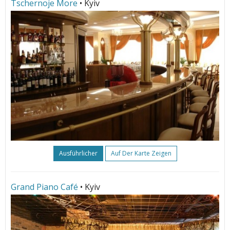
Tschernoje More
• Kyiv
Ausführlicher
Auf Der Karte Zeigen
Grand Piano Café
• Kyiv