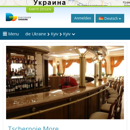
KARTE ZEIGEN
Anmelden
Deutsch
Menu
die Ukraine
Kyiv
Kyiv
Tschernoje More