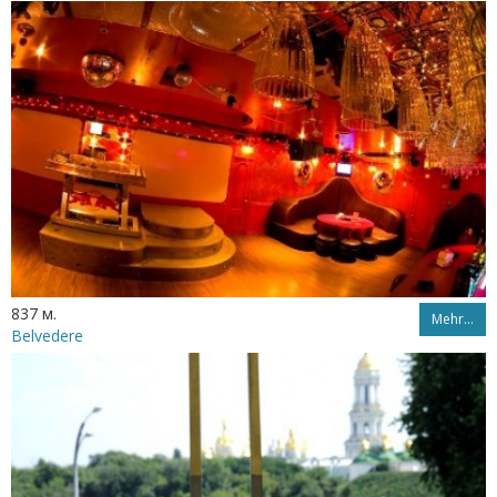
837 м.
Mehr…
Belvedere