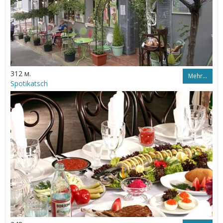
312 м.
Mehr…
Spotikatsch