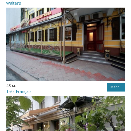
Walter’s
48 м.
Mehr…
Très Français