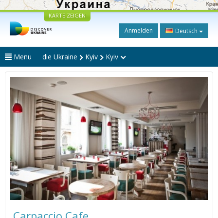
KARTE ZEIGEN
Anmelden
Deutsch
Menu
die Ukraine
Kyiv
Kyiv
Carpaccio Cafe