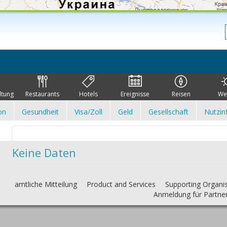
ltung
Restaurants
Hotels
Ereignisse
Reisen
We
on
Gesundheit
Visa/Zoll
Geld
Gesellschaft
Nutzin
Keine Daten
amtliche Mitteilung
Product and Services
Supporting Organi
Anmeldung für Partne