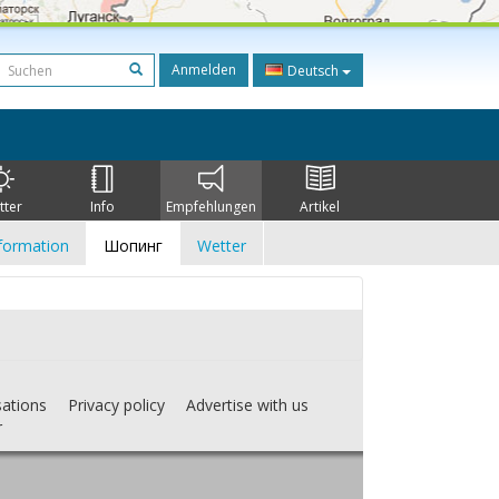
Anmelden
Deutsch
tter
Info
Empfehlungen
Artikel
formation
Шопинг
Wetter
sations
Privacy policy
Advertise with us
r