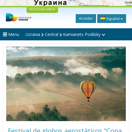
MOSTRAR MAPA
Acceder
Español
Menu
Ucrania
Central
Kamianets-Podilsky
Festival de globos aerostáticos “Copa