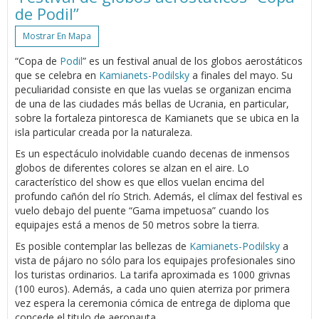
de Podil”
Mostrar En Mapa
“Copa de
Podil
” es un festival anual de los globos aerostáticos
que se celebra en
Kamianets-Podilsky
a finales del mayo. Su
peculiaridad consiste en que las vuelas se organizan encima
de una de las ciudades más bellas de Ucrania, en particular,
sobre la fortaleza pintoresca de Kamianets que se ubica en la
isla particular creada por la naturaleza.
Es un espectáculo inolvidable cuando decenas de inmensos
globos de diferentes colores se alzan en el aire. Lo
característico del show es que ellos vuelan encima del
profundo cañón del río Strich. Además, el clímax del festival es
vuelo debajo del puente “Gama impetuosa” cuando los
equipajes está a menos de 50 metros sobre la tierra.
Es posible contemplar las bellezas de
Kamianets-Podilsky
a
vista de pájaro no sólo para los equipajes profesionales sino
los turistas ordinarios. La tarifa aproximada es 1000 grivnas
(100 euros). Además, a cada uno quien aterriza por primera
vez espera la ceremonia cómica de entrega de diploma que
concede el titulo de aeronauta.