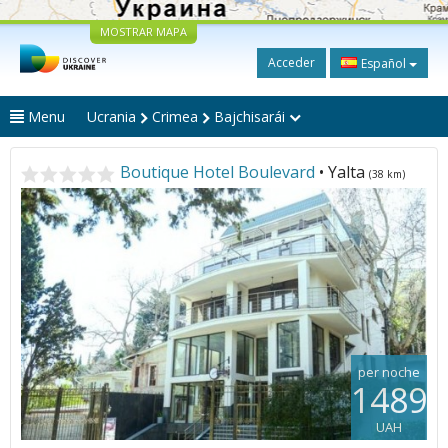
MOSTRAR MAPA
Acceder
Español
Menu
Ucrania
Crimea
Bajchisarái
Boutique Hotel Boulevard
• Yalta
(38 km)
per noche
1489
UAH