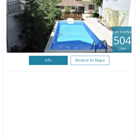
per noche
504
UAH
Info
Mostrar En Mapa