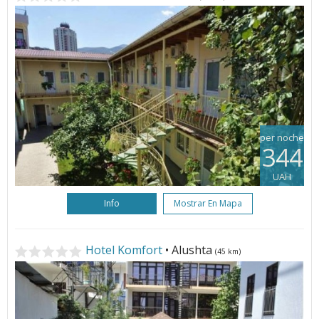
per noche
344
UAH
Info
Mostrar En Mapa
Hotel Komfort
• Alushta
(45 km)