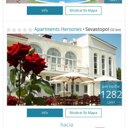
Info
Mostrar En Mapa
Apartments Hersones
• Sevastopol
(32 km)
per noche
1282
UAH
Info
Mostrar En Mapa
hacia