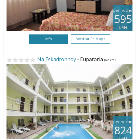
per noche
595
UAH
Info
Mostrar En Mapa
Na Eskadronnoy
• Eupatoria
(62 km)
per noche
824
UAH