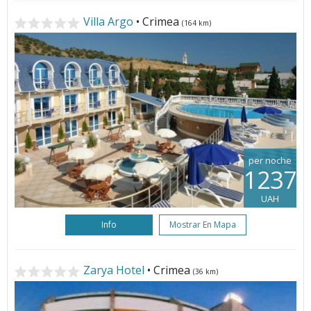
Villa Argo
• Crimea
(164 km)
per noche
1237
UAH
Info
Mostrar En Mapa
Zarya Hotel
• Crimea
(36 km)