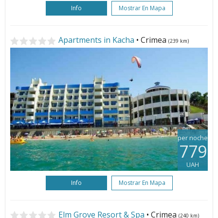
Info
Mostrar En Mapa
Apartments in Kacha
• Crimea
(239 km)
per noche
779
UAH
Info
Mostrar En Mapa
Elm Grove Resort & Spa
• Crimea
(240 km)