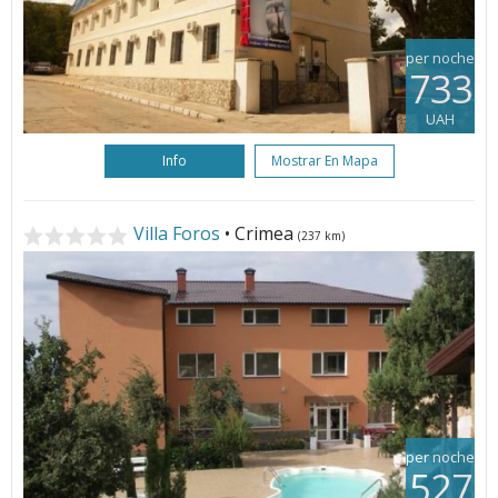
per noche
733
UAH
Info
Mostrar En Mapa
Villa Foros
• Crimea
(237 km)
per noche
527