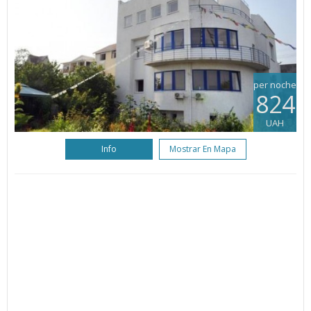
per noche
824
UAH
Info
Mostrar En Mapa