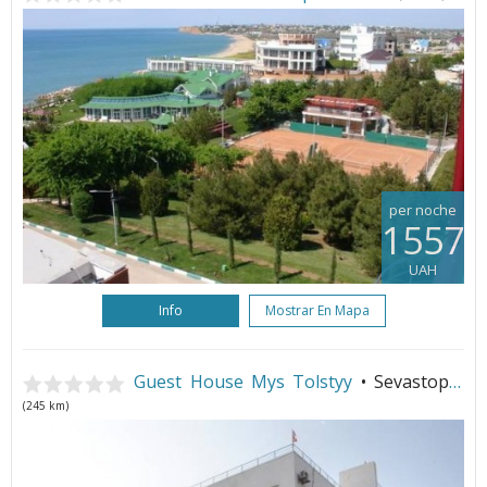
per noche
1557
UAH
Info
Mostrar En Mapa
Guest House Mys Tolstyy
• Sevastopol
(245 km)