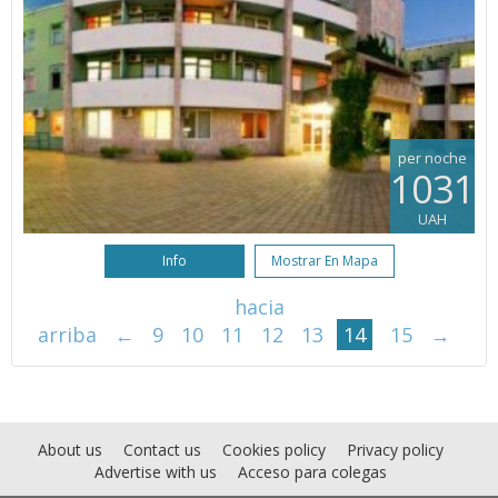
per noche
1031
UAH
Info
Mostrar En Mapa
hacia
arriba
←
9
10
11
12
13
14
15
→
About us
Contact us
Cookies policy
Privacy policy
Advertise with us
Acceso para colegas