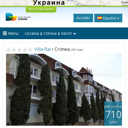
MOSTRAR MAPA
Acceder
Español
Menu
Ucrania
Crimea
Kerch
Villa Rai
• Crimea
(161 km)
per noche
710
UAH