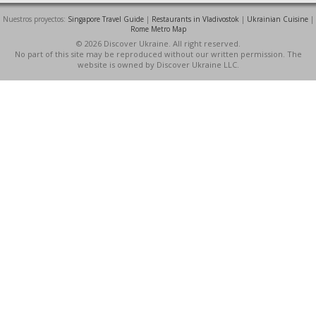
Nuestros proyectos:
Singapore Travel Guide
|
Restaurants in Vladivostok
|
Ukrainian Cuisine
|
Rome Metro Map
© 2026 Discover Ukraine. All right reserved.
No part of this site may be reproduced without our written permission. The
website is owned by Discover Ukraine LLC.