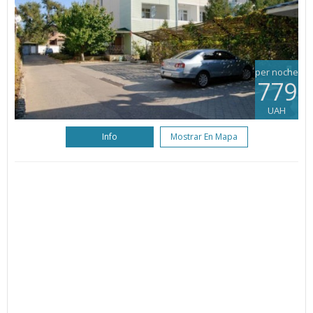
per noche
779
UAH
Info
Mostrar En Mapa