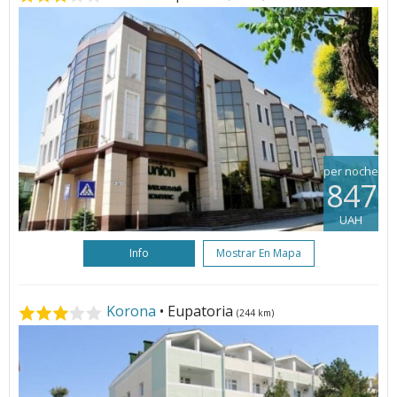
per noche
847
UAH
Info
Mostrar En Mapa
Korona
• Eupatoria
(244 km)