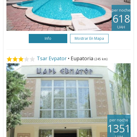
per noche
618
UAH
Info
Mostrar En Mapa
Tsar Evpator
• Eupatoria
(245 km)
per noche
1351
UAH