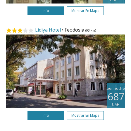
Info
Mostrar En Mapa
Lidiya Hotel
• Feodosia
(93 km)
per noche
687
UAH
Info
Mostrar En Mapa