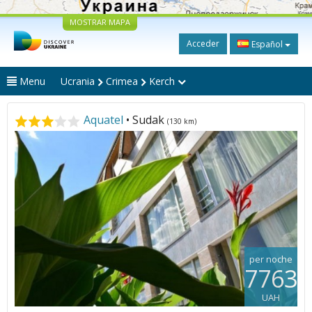
MOSTRAR MAPA
Acceder
Español
Menu
Ucrania
Crimea
Kerch
Aquatel
• Sudak
(130 km)
per noche
7763
UAH