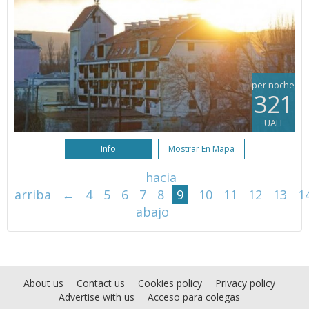
per noche
321
UAH
Info
Mostrar En Mapa
hacia
arriba
←
4
5
6
7
8
9
10
11
12
13
1
abajo
About us
Contact us
Cookies policy
Privacy policy
Advertise with us
Acceso para colegas