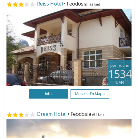
Reiss Hotel
• Feodosia
(92 km)
per noche
1534
UAH
Info
Mostrar En Mapa
Dream Hotel
• Feodosia
(91 km)