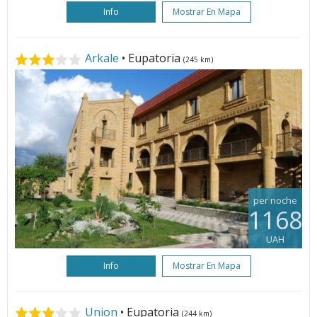
Info
Mostrar En Mapa
Arkale
• Eupatoria
(245 km)
per noche
1168
UAH
Info
Mostrar En Mapa
Union
• Eupatoria
(244 km)