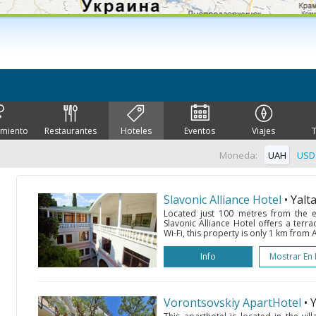
imiento
Restaurantes
Hoteles
Eventos
Viajes
Moneda:
UAH
USD
Slavonic Alliance Hotel
• Yalt
Located just 100 metres from the 
Slavonic Alliance Hotel offers a terr
Wi-Fi, this property is only 1 km from 
Info
Mostrar En
Vorontsovskiy ApartHotel
• 