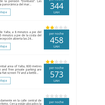
 de la pensión “Donbass”. Las
344
ta panorámica del mar...
 Mapa
UAH
de Yalta, a 8 minutos a pie del
per noche
 minutos a pie de la costa del
458
ecepción abierta las 24...
 Mapa
UAH
ential area of Yalta, 800 metres
per noche
i and free private parking are
573
flat-screen TV and a kettle...
 Mapa
UAH
amente en la calle central de
per noche
rítimo. Cerca están ubicados la