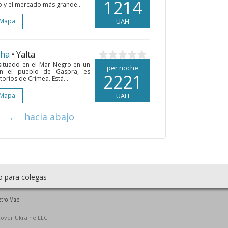
1214
 y el mercado más grande...
 Mapa
UAH
cha
• Yalta
 situado en el Mar Negro en un
per noche
en el pueblo de Gaspra, es
2221
rios de Crimea. Está...
 Mapa
UAH
→
hacia abajo
o para colegas
tro Map
cover Ukraine LLC.