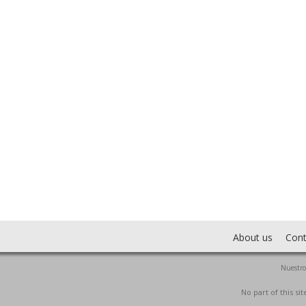
About us
Cont
Nuestro
No part of this s