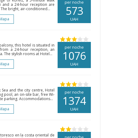
lage of Koreiz, a 5-minute walk
per noche
i and a 24-hour reception are
573
The bright, air-conditioned...
 Mapa
UAH
lcony, this hotel is situated in
per noche
 from a 24-hour reception, an
1076
 The stylish rooms at Hotel...
 Mapa
UAH
 Sea and the city centre, Hotel
per noche
 pool, an on-site bar, free Wi-
1374
vate parking. Accommodations...
 Mapa
UAH
ntoresco en la costa oriental de
per noche