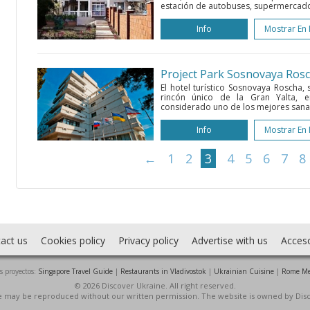
estación de autobuses, supermercado
Info
Mostrar En
Project Park Sosnovaya Ros
El hotel turístico Sosnovaya Roscha,
rincón único de la Gran Yalta, 
considerado uno de los mejores sanato
Info
Mostrar En
←
1
2
3
4
5
6
7
8
act us
Cookies policy
Privacy policy
Advertise with us
Acces
s proyectos:
Singapore Travel Guide
|
Restaurants in Vladivostok
|
Ukrainian Cuisine
|
Rome Me
© 2026 Discover Ukraine. All right reserved.
ite may be reproduced without our written permission. The website is owned by Dis