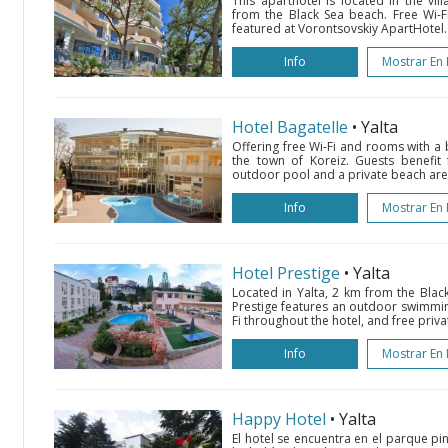
This aparthotel is located in the vil
from the Black Sea beach. Free Wi-F
featured at Vorontsovskiy ApartHotel. 
Info
Mostrar En
Hotel Bagatelle
• Yalta
Offering free Wi-Fi and rooms with a ba
the town of Koreiz. Guests benefit
outdoor pool and a private beach area.
Info
Mostrar En
Hotel Prestige
• Yalta
Located in Yalta, 2 km from the Black
Prestige features an outdoor swimming
Fi throughout the hotel, and free pri
Info
Mostrar En
Happy Hotel
• Yalta
El hotel se encuentra en el parque pi