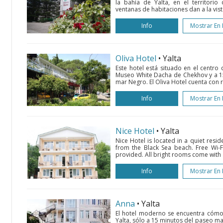
la bahía de Yalta, en el territorio
ventanas de habitaciones dan a la vis
Info
Mostrar En
Oliva Hotel
• Yalta
Este hotel está situado en el centro 
Museo White Dacha de Chekhov y a 15
mar Negro. El Oliva Hotel cuenta con r
Info
Mostrar En
Nice Hotel
• Yalta
Nice Hotel is located in a quiet resid
from the Black Sea beach. Free Wi-F
provided. All bright rooms come with a 
Info
Mostrar En
Anna
• Yalta
El hotel moderno se encuentra cómod
Yalta, sólo a 15 minutos del paseo ma