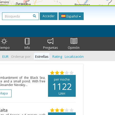
Acceder
Español
Tiempo
Info
Preguntas
Opinión
EUR
Ordenar por:
Estrellas
Rating
Localización
a
embankment of the Black Sea,
per noche
ace and a small pond. With free
1122
Alexander Nevskiy...
 Mapa
UAH
Yalta