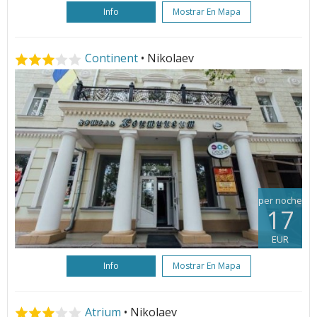
Info
Mostrar En Mapa
Continent
• Nikolaev
per noche
17
EUR
Info
Mostrar En Mapa
Atrium
• Nikolaev