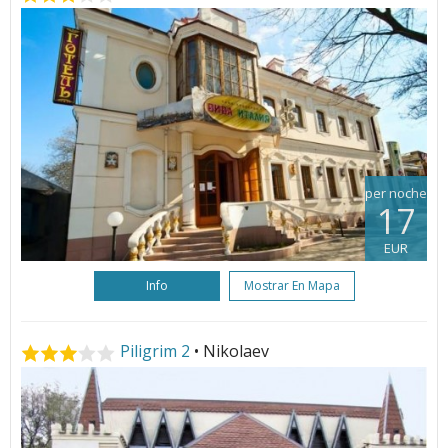
per noche
17
EUR
Info
Mostrar En Mapa
Piligrim 2
• Nikolaev