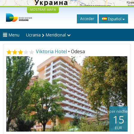
MOSTRAR MAPA
Acceder
Español
Menu
Ucrania
Meridional
Viktoria Hotel
• Odesa
per noche
15
EUR