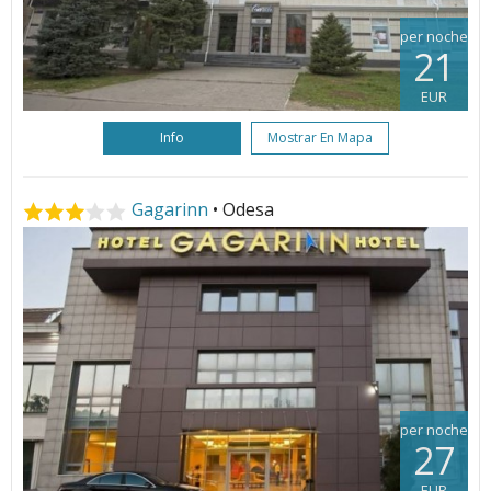
per noche
21
EUR
Info
Mostrar En Mapa
Gagarinn
• Odesa
per noche
27
EUR