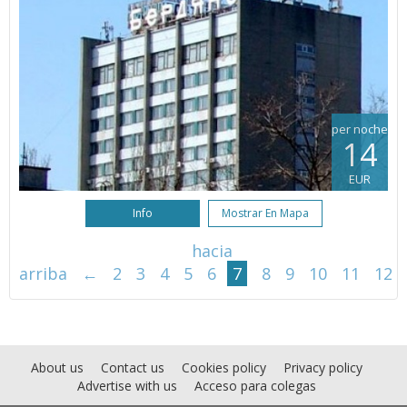
per noche
14
EUR
Info
Mostrar En Mapa
hacia
arriba
←
2
3
4
5
6
7
8
9
10
11
12
About us
Contact us
Cookies policy
Privacy policy
Advertise with us
Acceso para colegas