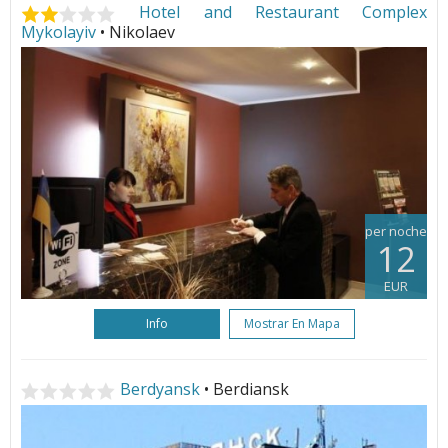
Hotel and Restaurant Complex
Mykolayiv
• Nikolaev
per noche
12
EUR
Info
Mostrar En Mapa
Berdyansk
• Berdiansk