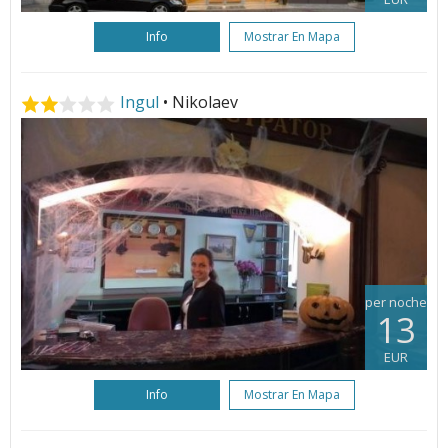
Info
Mostrar En Mapa
Ingul
• Nikolaev
per noche
13
EUR
Info
Mostrar En Mapa