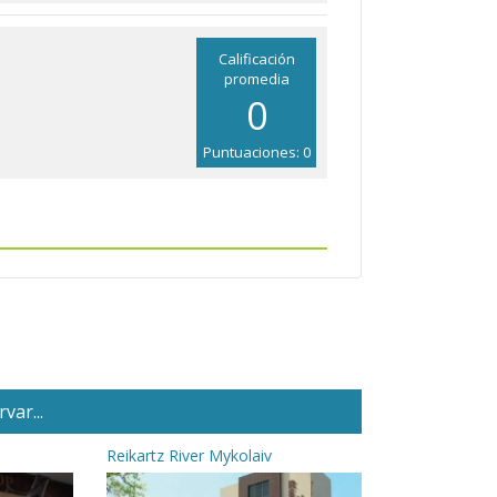
Calificación
promedia
0
Puntuaciones: 0
var...
Reikartz River Mykolaiv