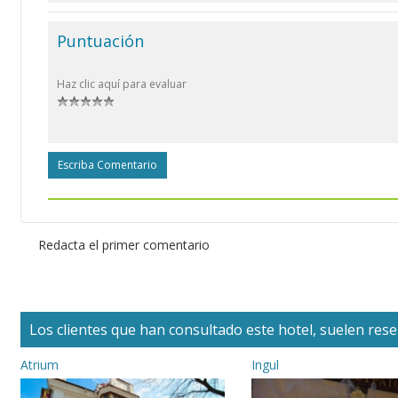
Puntuación
Haz clic aquí para evaluar
Escriba Comentario
Redacta el primer comentario
Los clientes que han consultado este hotel, suelen reser
Atrium
Ingul