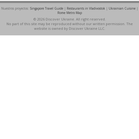
Nuestros proyectos:
Singapore Travel Guide
|
Restaurants in Vladivostok
|
Ukrainian Cuisine
|
Rome Metro Map
© 2026 Discover Ukraine. All right reserved.
No part of this site may be reproduced without our written permission. The
website is owned by Discover Ukraine LLC.