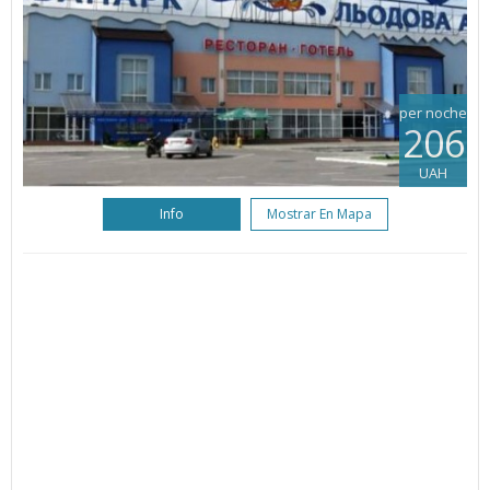
per noche
206
UAH
Info
Mostrar En Mapa