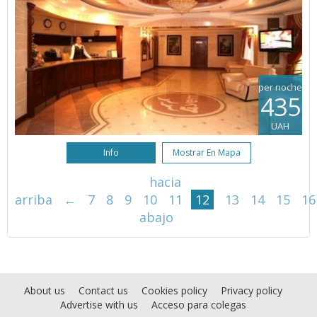
per noche
435
UAH
Info
Mostrar En Mapa
hacia
arriba
←
7
8
9
10
11
12
13
14
15
16
abajo
About us
Contact us
Cookies policy
Privacy policy
Advertise with us
Acceso para colegas