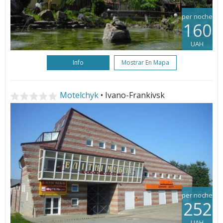
per noche
160
UAH
Info
Mostrar En Mapa
Motelchyk
• Ivano-Frankivsk
per noche
252
UAH