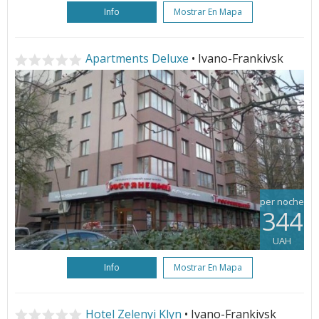
Info
Mostrar En Mapa
Apartments Deluxe
• Ivano-Frankivsk
per noche
344
UAH
Info
Mostrar En Mapa
Hotel Zelenyi Klyn
• Ivano-Frankivsk