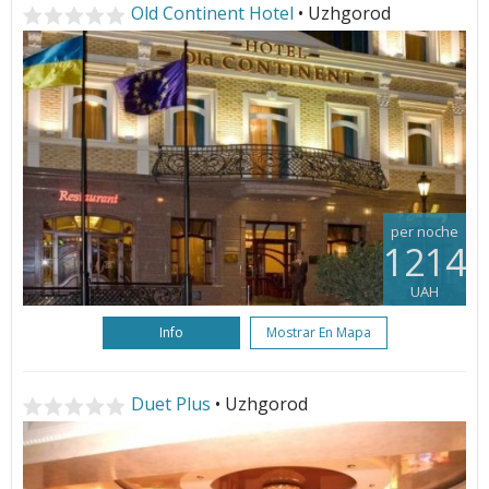
Old Continent Hotel
• Uzhgorod
per noche
1214
UAH
Info
Mostrar En Mapa
Duet Plus
• Uzhgorod