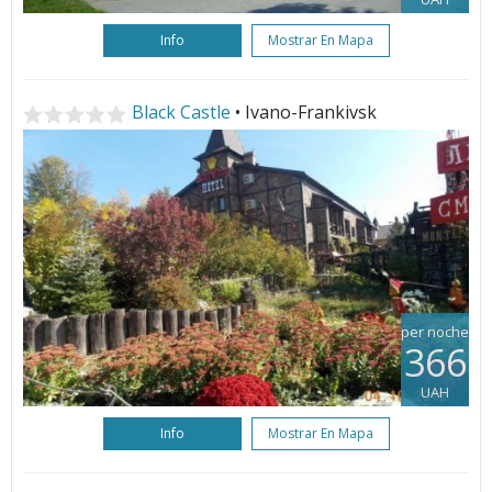
Info
Mostrar En Mapa
Black Castle
• Ivano-Frankivsk
per noche
366
UAH
Info
Mostrar En Mapa