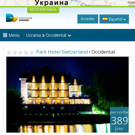
MOSTRAR MAPA
Acceder
Español
Menu
Ucrania
Occidental
Park Hotel Switzerland
• Occidental
per noche
389
UAH