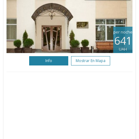
per noche
641
UAH
Info
Mostrar En Mapa