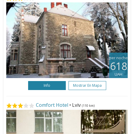
per noche
618
UAH
Info
Mostrar En Mapa
Comfort Hotel
• Lviv
(110 km)