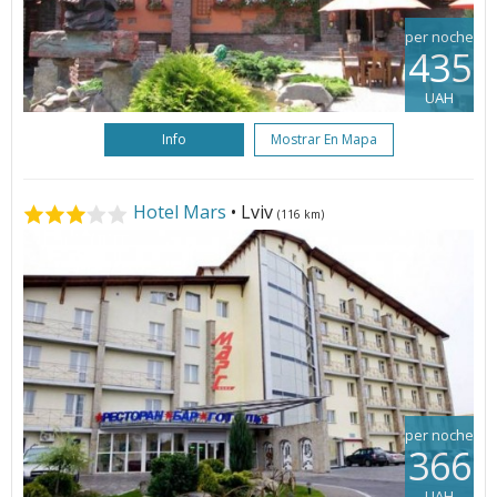
per noche
435
UAH
Info
Mostrar En Mapa
Hotel Mars
• Lviv
(116 km)
per noche
366
UAH