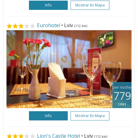
Info
Mostrar En Mapa
Eurohotel
• Lviv
(112 km)
per noche
779
UAH
Info
Mostrar En Mapa
Lion's Castle Hotel
• Lviv
(112 km)