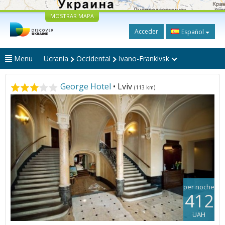
MOSTRAR MAPA
Acceder
Español
Menu
Ucrania
Occidental
Ivano-Frankivsk
George Hotel
• Lviv
(113 km)
per noche
412
UAH