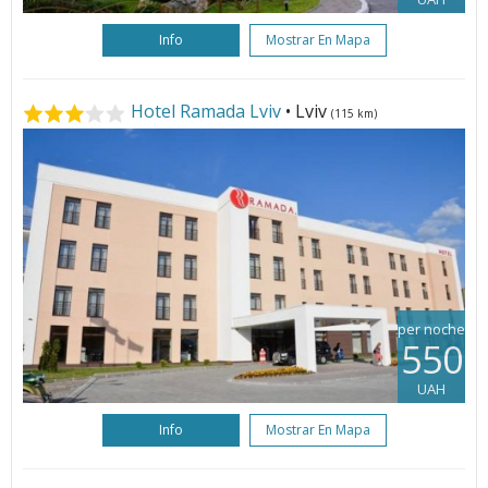
Info
Mostrar En Mapa
Hotel Ramada Lviv
• Lviv
(115 km)
per noche
550
UAH
Info
Mostrar En Mapa