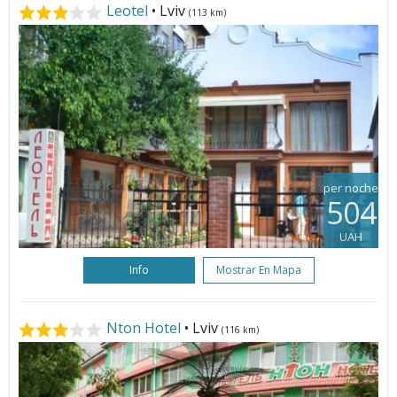
Leotel
• Lviv
(113 km)
per noche
504
UAH
Info
Mostrar En Mapa
Nton Hotel
• Lviv
(116 km)