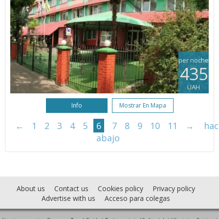
per noche
435
UAH
Info
Mostrar En Mapa
←
1
2
3
4
5
6
7
8
9
10
11
→
hac
abajo
About us
Contact us
Cookies policy
Privacy policy
Advertise with us
Acceso para colegas