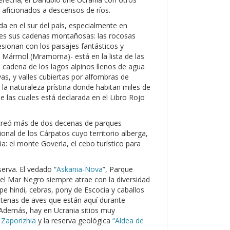
 aficionados a descensos de ríos.
a en el sur del país, especialmente en
aís es sus cadenas montañosas: las rocosas
sionan con los paisajes fantásticos y
 Mármol (Mramorna)- está en la lista de las
cadena de los lagos alpinos llenos de agua
as, y valles cubiertas por alfombras de
e la naturaleza prístina donde habitan miles de
e las cuales está declarada en el Libro Rojo
a creó más de dos decenas de parques
onal de los Cárpatos cuyo territorio alberga,
ia: el monte Goverla, el cebo turístico para
erva. El vedado “
Askania-Nova
”, Parque
del Mar Negro siempre atrae con la diversidad
pe hindi, cebras, pony de Escocia y caballos
entenas de aves que están aquí durante
. Además, hay en Ucrania sitios muy
e
Zaporizhia
y la reserva geológica
“Aldea de