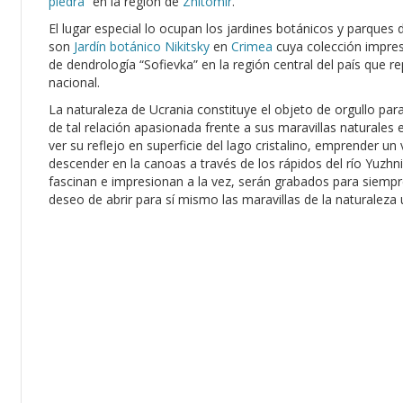
piedra”
en la región de
Zhitomir
.
El lugar especial lo ocupan los jardines botánicos y parques
son
Jardín botánico Nikitsky
en
Crimea
cuya colección impresi
de dendrología “Sofievka” en la región central del país que r
nacional.
La naturaleza de Ucrania constituye el objeto de orgullo pa
de tal relación apasionada frente a sus maravillas naturales es
ver su reflejo en superficie del lago cristalino, emprender un
descender en la canoas a través de los rápidos del río Yuzhn
fascinan e impresionan a la vez, serán grabados para siem
deseo de abrir para sí mismo las maravillas de la naturaleza 