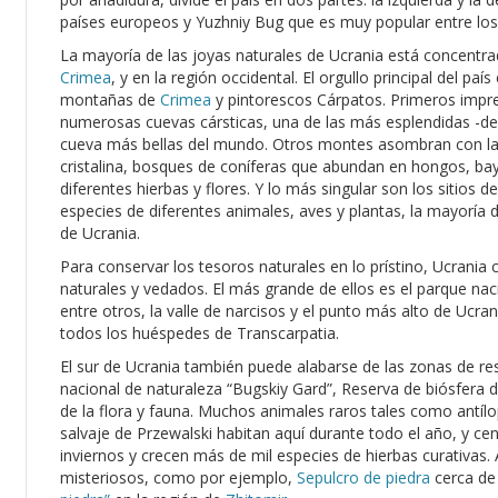
países europeos y Yuzhniy Bug que es muy popular entre los
La mayoría de las joyas naturales de Ucrania está concentrad
Crimea
, y en la región occidental. El orgullo principal del p
montañas de
Crimea
y pintorescos Cárpatos. Primeros impre
numerosas cuevas cársticas, una de las más esplendidas -de
cueva más bellas del mundo. Otros montes asombran con la 
cristalina, bosques de coníferas que abundan en hongos, bay
diferentes hierbas y flores. Y lo más singular son los sitios d
especies de diferentes animales, aves y plantas, la mayoría d
de Ucrania.
Para conservar los tesoros naturales en lo prístino, Ucrani
naturales y vedados. El más grande de ellos es el parque naci
entre otros, la valle de narcisos y el punto más alto de Ucran
todos los huéspedes de Transcarpatia.
El sur de Ucrania también puede alabarse de las zonas de res
nacional de naturaleza “Bugskiy Gard”, Reserva de biósfera 
de la flora y fauna. Muchos animales raros tales como antílo
salvaje de Przewalski habitan aquí durante todo el año, y c
inviernos y crecen más de mil especies de hierbas curativas
misteriosos, como por ejemplo,
Sepulcro de piedra
cerca d