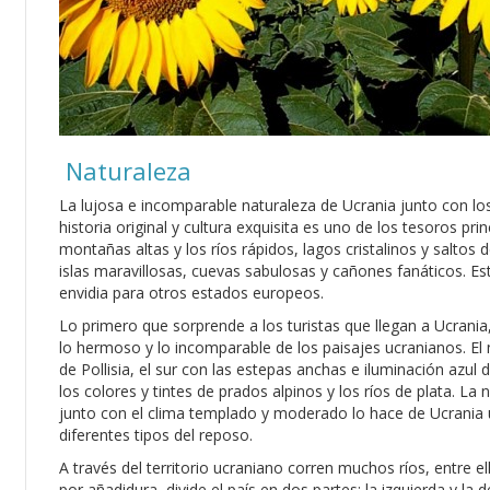
Naturaleza
La lujosa e incomparable naturaleza de Ucrania junto con lo
historia original y cultura exquisita es uno de los tesoros prin
montañas altas y los ríos rápidos, lagos cristalinos y salto
islas maravillosas, cuevas sabulosas y cañones fanáticos. Es
envidia para otros estados europeos.
Lo primero que sorprende a los turistas que llegan a Ucrania
lo hermoso y lo incomparable de los paisajes ucranianos. El 
de Pollisia, el sur con las estepas anchas e iluminación azul
los colores y tintes de prados alpinos y los ríos de plata. La
junto con el clima templado y moderado lo hace de Ucrania u
diferentes tipos del reposo.
A través del territorio ucraniano corren muchos ríos, entre ell
por añadidura, divide el país en dos partes: la izquierda y la