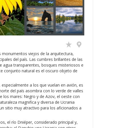
s monumentos viejos de la arquitectura,
cipales del país. Las cumbres brillantes de las
s de agua transparentes, bosques misteriosos e
te conjunto natural es el oscuro objeto de
, especialmente a los que vuelan en avión, es
norte del país asombra con lo verde de valles
 de los mares: Negro y de Azov, el oeste con
 naturaleza magnifica y diversa de Ucrania
n sitio muy atractivo para los aficionados a
os, el río Dniéper, considerado principal y,
 derecha; el Danubio une Ucrania con otros