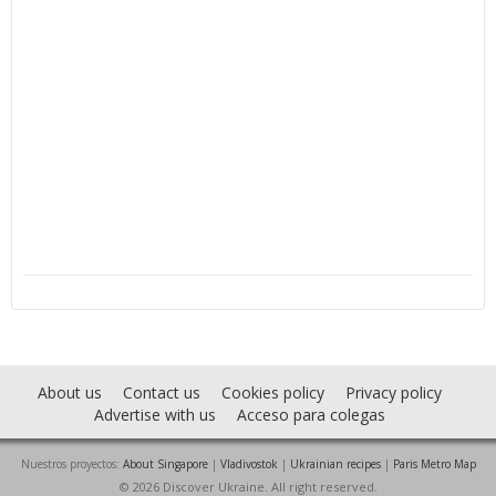
About us
Contact us
Cookies policy
Privacy policy
Advertise with us
Acceso para colegas
Nuestros proyectos:
About Singapore
|
Vladivostok
|
Ukrainian recipes
|
Paris Metro Map
© 2026 Discover Ukraine. All right reserved.