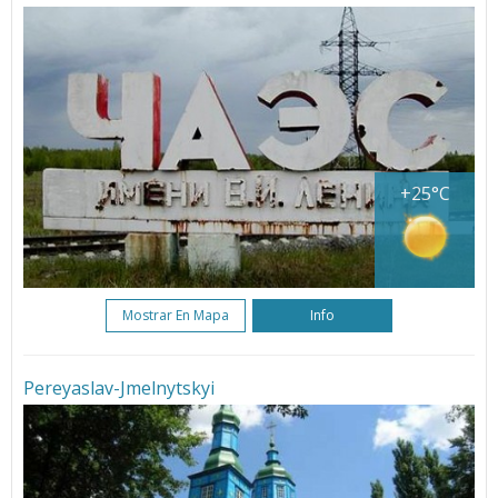
+25°C
Mostrar En Mapa
Info
Pereyaslav-Jmelnytskyi