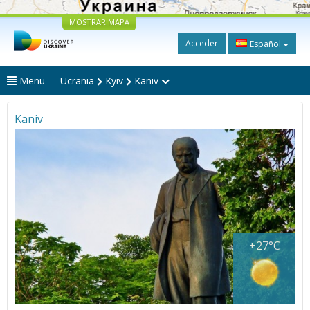
MOSTRAR MAPA
Acceder
Español
Menu
Ucrania
Kyiv
Kaniv
Kaniv
+27°C