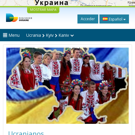
MOSTRAR MAPA
Acceder
Español
Menu
Ucrania
Kyiv
Kaniv
Ucranianos