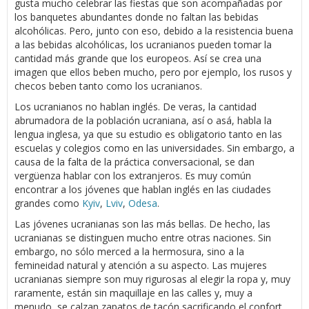
gusta mucho celebrar las fiestas que son acompañadas por
los banquetes abundantes donde no faltan las bebidas
alcohólicas. Pero, junto con eso, debido a la resistencia buena
a las bebidas alcohólicas, los ucranianos pueden tomar la
cantidad más grande que los europeos. Así se crea una
imagen que ellos beben mucho, pero por ejemplo, los rusos y
checos beben tanto como los ucranianos.
Los ucranianos no hablan inglés. De veras, la cantidad
abrumadora de la población ucraniana, así o asá, habla la
lengua inglesa, ya que su estudio es obligatorio tanto en las
escuelas y colegios como en las universidades. Sin embargo, a
causa de la falta de la práctica conversacional, se dan
vergüenza hablar con los extranjeros. Es muy común
encontrar a los jóvenes que hablan inglés en las ciudades
grandes como
Kyiv
,
Lviv
,
Odesa
.
Las jóvenes ucranianas son las más bellas. De hecho, las
ucranianas se distinguen mucho entre otras naciones. Sin
embargo, no sólo merced a la hermosura, sino a la
femineidad natural y atención a su aspecto. Las mujeres
ucranianas siempre son muy rigurosas al elegir la ropa y, muy
raramente, están sin maquillaje en las calles y, muy a
menudo, se calzan zapatos de tacón sacrificando el confort