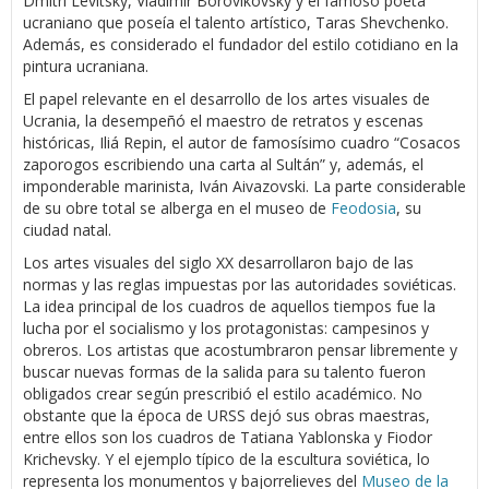
Dmitri Levitsky, Vladimir Borovikovsky y el famoso poeta
ucraniano que poseía el talento artístico, Taras Shevchenko.
Además, es considerado el fundador del estilo cotidiano en la
pintura ucraniana.
El papel relevante en el desarrollo de los artes visuales de
Ucrania, la desempeñó el maestro de retratos y escenas
históricas, Iliá Repin, el autor de famosísimo cuadro “Cosacos
zaporogos escribiendo una carta al Sultán” y, además, el
imponderable marinista, Iván Aivazovski. La parte considerable
de su obre total se alberga en el museo de
Feodosia
, su
ciudad natal.
Los artes visuales del siglo XX desarrollaron bajo de las
normas y las reglas impuestas por las autoridades soviéticas.
La idea principal de los cuadros de aquellos tiempos fue la
lucha por el socialismo y los protagonistas: campesinos y
obreros. Los artistas que acostumbraron pensar libremente y
buscar nuevas formas de la salida para su talento fueron
obligados crear según prescribió el estilo académico. No
obstante que la época de URSS dejó sus obras maestras,
entre ellos son los cuadros de Tatiana Yablonska y Fiodor
Krichevsky. Y el ejemplo típico de la escultura soviética, lo
representa los monumentos y bajorrelieves del
Museo de la