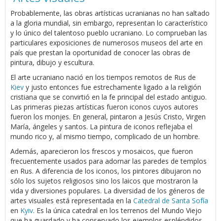
Probablemente, las obras artísticas ucranianas no han saltado
a la gloria mundial, sin embargo, representan lo característico
y lo único del talentoso pueblo ucraniano. Lo comprueban las
particulares exposiciones de numerosos museos del arte en
país que prestan la oportunidad de conocer las obras de
pintura, dibujo y escultura.
El arte ucraniano nació en los tiempos remotos de Rus de
Kiev
y justo entonces fue estrechamente ligado a la religión
cristiana que se convirtió en la fe principal del estado antiguo.
Las primeras piezas artísticas fueron iconos cuyos autores
fueron los monjes. En general, pintaron a Jesús Cristo, Virgen
María, ángeles y santos. La pintura de iconos reflejaba el
mundo rico y, al mismo tiempo, complicado de un hombre.
Además, aparecieron los frescos y mosaicos, que fueron
frecuentemente usados para adornar las paredes de templos
en Rus. A diferencia de los iconos, los pintores dibujaron no
sólo los sujetos religiosos sino los laicos que mostraron la
vida y diversiones populares. La diversidad de los géneros de
artes visuales está representada en la
Catedral de Santa Sofía
en
Kyiv
. Es la única catedral en los terrenos del Mundo Viejo
que ha guardado y ha conservado los ejemplos espléndidos