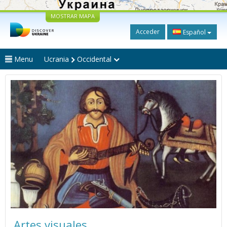
MOSTRAR MAPA
Acceder
Español
Menu
Ucrania
Occidental
Artes visuales