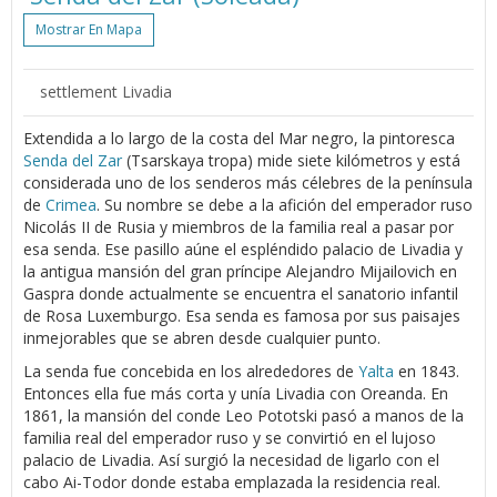
Mostrar En Mapa
settlement Livadia
Extendida a lo largo de la costa del Mar negro, la pintoresca
Senda del Zar
(Tsarskaya tropa) mide siete kilómetros y está
considerada uno de los senderos más célebres de la península
de
Crimea
. Su nombre se debe a la afición del emperador ruso
Nicolás II de Rusia y miembros de la familia real a pasar por
esa senda. Ese pasillo aúne el espléndido palacio de Livadia y
la antigua mansión del gran príncipe Alejandro Mijailovich en
Gaspra donde actualmente se encuentra el sanatorio infantil
de Rosa Luxemburgo. Esa senda es famosa por sus paisajes
inmejorables que se abren desde cualquier punto.
La senda fue concebida en los alrededores de
Yalta
en 1843.
Entonces ella fue más corta y unía Livadia con Oreanda. En
1861, la mansión del conde Leo Pototski pasó a manos de la
familia real del emperador ruso y se convirtió en el lujoso
palacio de Livadia. Así surgió la necesidad de ligarlo con el
cabo Ai-Todor donde estaba emplazada la residencia real.