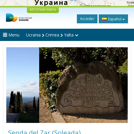
MOSTRAR MAPA
Acceder
Español
Menu
Ucrania
Crimea
Yalta
Senda del Zar (Soleada)