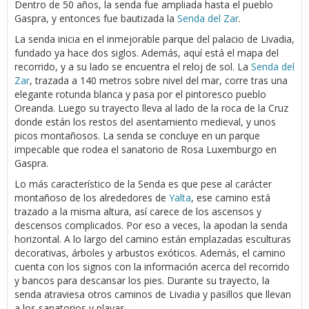
Dentro de 50 años, la senda fue ampliada hasta el pueblo
Gaspra, y entonces fue bautizada la
Senda del Zar
.
La senda inicia en el inmejorable parque del palacio de Livadia,
fundado ya hace dos siglos. Además, aquí está el mapa del
recorrido, y a su lado se encuentra el reloj de sol. La
Senda del
Zar
, trazada a 140 metros sobre nivel del mar, corre tras una
elegante rotunda blanca y pasa por el pintoresco pueblo
Oreanda. Luego su trayecto lleva al lado de la roca de la Cruz
donde están los restos del asentamiento medieval, y unos
picos montañosos. La senda se concluye en un parque
impecable que rodea el sanatorio de Rosa Luxemburgo en
Gaspra.
Lo más característico de la Senda es que pese al carácter
montañoso de los alrededores de
Yalta
, ese camino está
trazado a la misma altura, así carece de los ascensos y
descensos complicados. Por eso a veces, la apodan la senda
horizontal. A lo largo del camino están emplazadas esculturas
decorativas, árboles y arbustos exóticos. Además, el camino
cuenta con los signos con la información acerca del recorrido
y bancos para descansar los pies. Durante su trayecto, la
senda atraviesa otros caminos de Livadia y pasillos que llevan
a los sanatorios y playas.