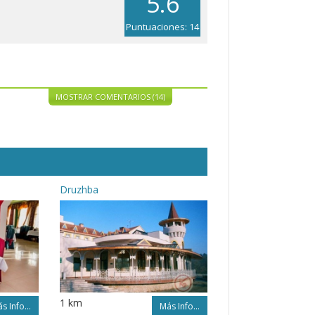
5.6
Puntuaciones: 14
MOSTRAR COMENTARIOS (14)
Druzhba
1 km
s Info...
Más Info...