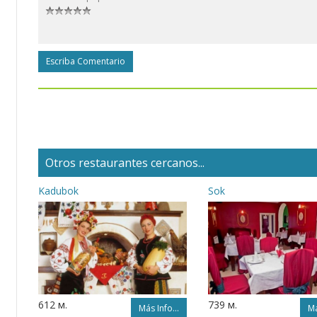
Escriba Comentario
Otros restaurantes cercanos...
Kadubok
Sok
612 м.
739 м.
Más Info...
Má