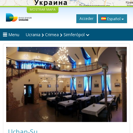
MOSTRAR MAPA
Acceder
Español
Menu
Ucrania
Crimea
Simferópol
Uchan-Su