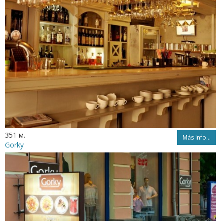
351 м.
Más Info...
Gorky