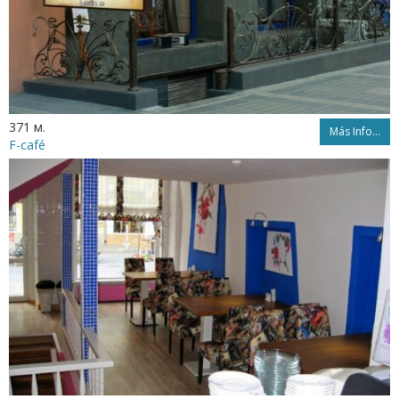
371 м.
Más Info...
F-café