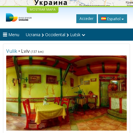
MOSTRAR MAPA
Acceder
Español
Menu
Ucrania
Occidental
Lutsk
Vulik
• Lviv
(137 km)