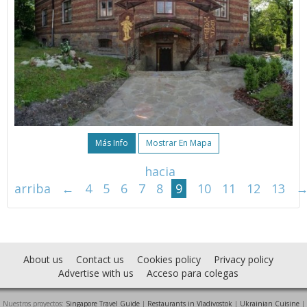
Más Info
Mostrar En Mapa
hacia
arriba
←
4
5
6
7
8
9
10
11
12
13
About us
Contact us
Cookies policy
Privacy policy
Advertise with us
Acceso para colegas
Nuestros proyectos:
Singapore Travel Guide
|
Restaurants in Vladivostok
|
Ukrainian Cuisine
|