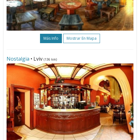
Más Info
Mostrar En Mapa
Nostalgia
• Lviv
(136 km)