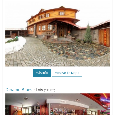
Más Info
Mostrar En Mapa
Dinamo Blues
• Lviv
(138 km)