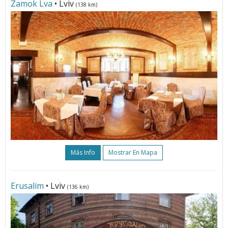
Zamok Lva
• Lviv
(138 km)
Más Info
Mostrar En Mapa
Erusalim
• Lviv
(136 km)