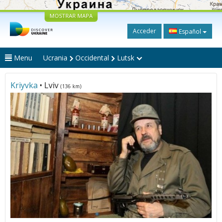
MOSTRAR MAPA
Acceder
Español
Menu
Ucrania
Occidental
Lutsk
Kriyvka
• Lviv
(136 km)