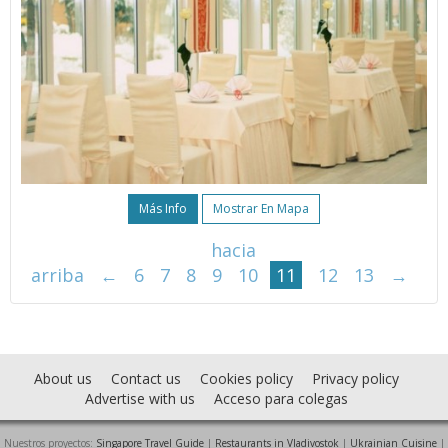
Más Info
Mostrar En Mapa
hacia
arriba
←
6
7
8
9
10
11
12
13
→
About us
Contact us
Cookies policy
Privacy policy
Advertise with us
Acceso para colegas
Nuestros proyectos:
Singapore Travel Guide
|
Restaurants in Vladivostok
|
Ukrainian Cuisine
|