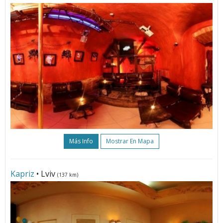
Más Info
Mostrar En Mapa
Kapriz
• Lviv
(137 km)