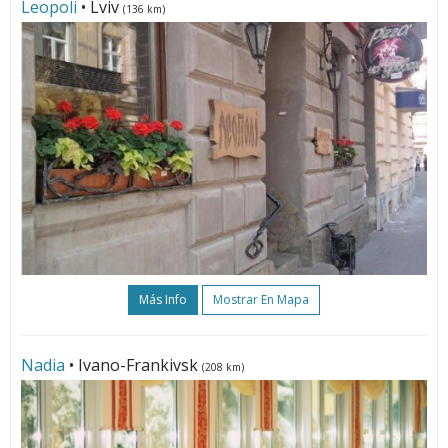
Leopoli
• Lviv
(136 km)
Más Info
Mostrar En Mapa
Nadia
• Ivano-Frankivsk
(208 km)