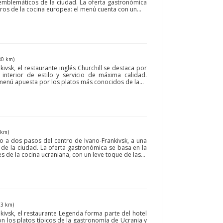
 emblemáticos de la ciudad. La oferta gastronómica
eros de la cocina europea: el menú cuenta con un...
80 km)
ivsk, el restaurante inglés Churchill se destaca por
 interior de estilo y servicio de máxima calidad.
menú apuesta por los platos más conocidos de la...
 km)
do a dos pasos del centro de Ivano-Frankivsk, a una
l de la ciudad. La oferta gastronómica se basa en la
s de la cocina ucraniana, con un leve toque de las...
83 km)
kivsk, el restaurante Legenda forma parte del hotel
 los platos típicos de la gastronomía de Ucrania y