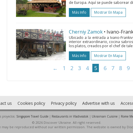
de Europa. Aquí se puede saborear di
Más Info
Mostrar En Mapa
Cherniy Zamok
• Ivano-Fran
Ubicado a la entrada a Ivano-Frankiv
interior extraordinario, cocina sabro
los platos, creados por el chef de tal
Más Info
Mostrar En Mapa
←
1
2
3
4
5
6
7
8
9
act us
Cookies policy
Privacy policy
Advertise with us
Acces
s proyectos:
Singapore Travel Guide
|
Restaurants in Vladivostok
|
Ukrainian Cuisine
|
Rome Me
© 2026 Discover Ukraine. All right reserved.
ite may be reproduced without our written permission. The website is owned by Dis