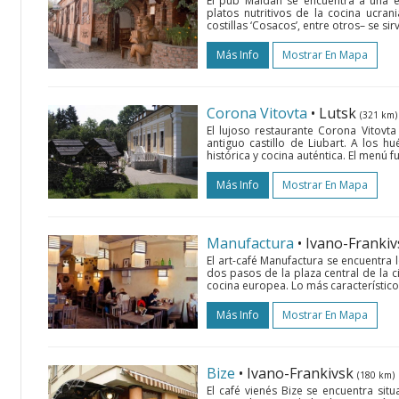
El pub Maidan se encuentra a una es
platos nutritivos de la cocina ucrani
costillas ‘Cosacos’, entre otros– se si
Más Info
Mostrar En Mapa
Corona Vitovta
• Lutsk
(321 km)
El lujoso restaurante Corona Vitovta
antiguo castillo de Liubart. A los hu
histórica y cocina auténtica. El menú f
Más Info
Mostrar En Mapa
Manufactura
• Ivano-Franki
El art-café Manufactura se encuentra 
dos pasos de la plaza central de la 
cocina europea. Lo más característico 
Más Info
Mostrar En Mapa
Bize
• Ivano-Frankivsk
(180 km)
El café vienés Bize se encuentra sit