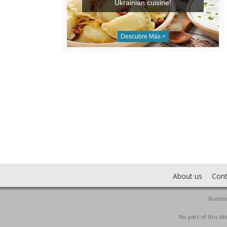
Ukrainian cuisine!
Descubre Más >
About us
Cont
Nuestro
No part of this s