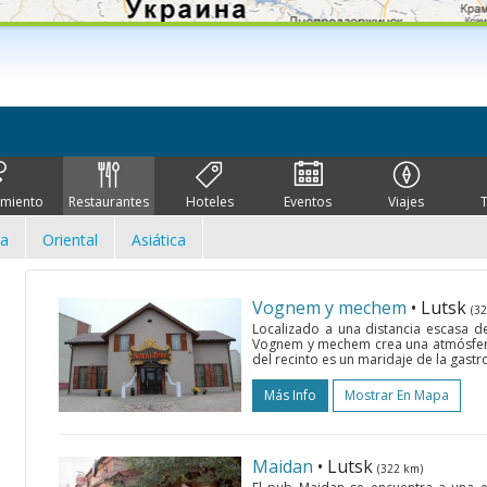
imiento
Restaurantes
Hoteles
Eventos
Viajes
ca
Oriental
Asiática
Vognem y mechem
• Lutsk
(3
Localizado a una distancia escasa de 
Vognem y mechem crea una atmósfera 
del recinto es un maridaje de la gastr
Más Info
Mostrar En Mapa
Maidan
• Lutsk
(322 km)