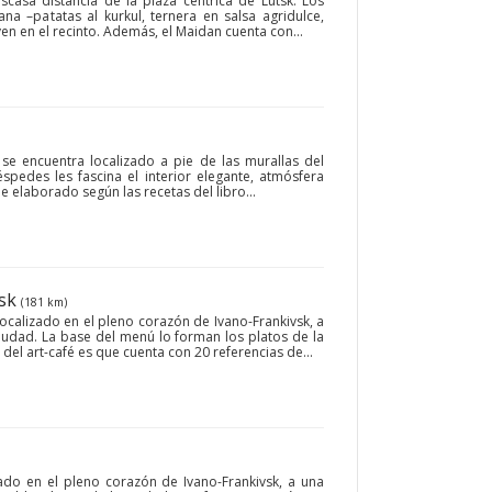
casa distancia de la plaza céntrica de Lutsk. Los
ana –patatas al kurkul, ternera en salsa agridulce,
rven en el recinto. Además, el Maidan cuenta con...
 se encuentra localizado a pie de las murallas del
éspedes les fascina el interior elegante, atmósfera
ue elaborado según las recetas del libro...
vsk
(181 km)
localizado en el pleno corazón de Ivano-Frankivsk, a
ciudad. La base del menú lo forman los platos de la
del art-café es que cuenta con 20 referencias de...
uado en el pleno corazón de Ivano-Frankivsk, a una