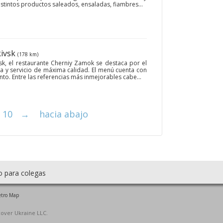
stintos productos saleados, ensaladas, fiambres...
kivsk
(178 km)
sk, el restaurante Cherniy Zamok se destaca por el
sa y servicio de máxima calidad. El menú cuenta con
ento. Entre las referencias más inmejorables cabe...
10
→
hacia abajo
o para colegas
tro Map
cover Ukraine LLC.