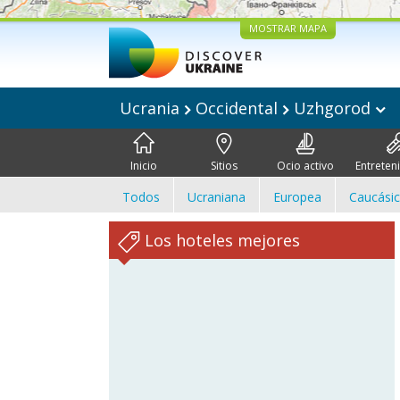
MOSTRAR MAPA
Ucrania
Occidental
Uzhgorod
Inicio
Sitios
Ocio activo
Entreten
Todos
Ucraniana
Europea
Caucási
Los hoteles mejores