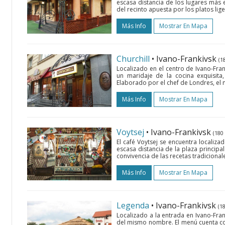
escasa distancia de los lugares más
del recinto apuesta por los platos lig
Más Info
Mostrar En Mapa
Churchill
• Ivano-Frankivsk
(1
Localizado en el centro de Ivano-Frank
un maridaje de la cocina exquisita,
Elaborado por el chef de Londres, el 
Más Info
Mostrar En Mapa
Voytsej
• Ivano-Frankivsk
(180
El café Voytsej se encuentra localiza
escasa distancia de la plaza principa
convivencia de las recetas tradicionale
Más Info
Mostrar En Mapa
Legenda
• Ivano-Frankivsk
(1
Localizado a la entrada en Ivano-Fran
del mismo nombre. El menú cuenta con