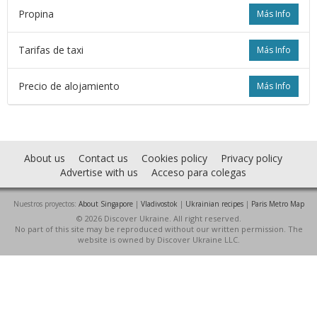
Propina
Más Info
Tarifas de taxi
Más Info
Precio de alojamiento
Más Info
About us
Contact us
Cookies policy
Privacy policy
Advertise with us
Acceso para colegas
Nuestros proyectos:
About Singapore
|
Vladivostok
|
Ukrainian recipes
|
Paris Metro Map
© 2026 Discover Ukraine. All right reserved.
No part of this site may be reproduced without our written permission. The
website is owned by Discover Ukraine LLC.