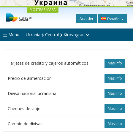
MOSTRAR MAPA
Acceder
Español
Menu
Ucrania
Central
Kirovograd
Tarjetas de crédito y cajeros automáticos
Más Info
Precio de alimentación
Más Info
Divisa nacional ucraniana
Más Info
Cheques de viaje
Más Info
Cambio de divisas
Más Info