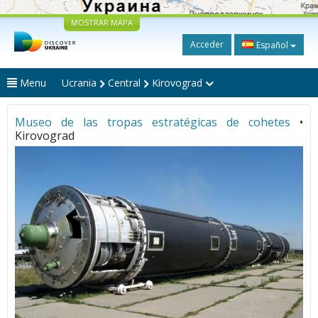
MOSTRAR MAPA
Acceder
Español
Menu
Ucrania
Central
Kirovograd
Museo de las tropas estratégicas de cohetes
•
Kirovograd