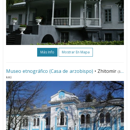
Más Info
Mostrar En Mapa
Museo etnográfico (Casa de arzobispo)
• Zhitomir
(323
km)