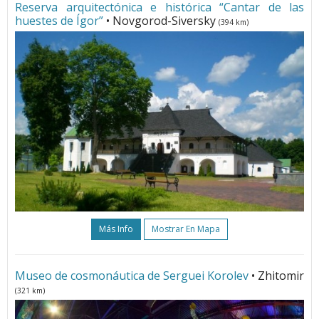
Reserva arquitectónica e histórica “Cantar de las
huestes de Ígor”
• Novgorod-Siversky
(394 km)
Más Info
Mostrar En Mapa
Museo de cosmonáutica de Serguei Korolev
• Zhitomir
(321 km)