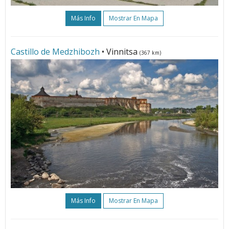
Más Info
Mostrar En Mapa
Castillo de Medzhibozh
• Vinnitsa
(367 km)
Más Info
Mostrar En Mapa