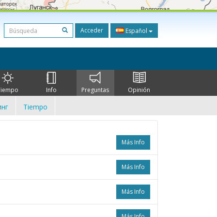
Acceder
Español
Tiempo
Info
Preguntas
Opinión
нг
Tiempo
Más Info
Más Info
Más Info
Más Info