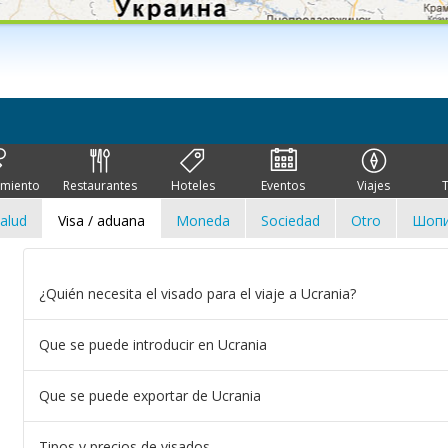
imiento
Restaurantes
Hoteles
Eventos
Viajes
alud
Visa / aduana
Moneda
Sociedad
Otro
Шопи
¿Quién necesita el visado para el viaje a Ucrania?
Que se puede introducir en Ucrania
Que se puede exportar de Ucrania
Tipos y precios de visados