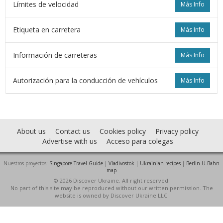
Límites de velocidad
Más Info
Etiqueta en carretera
Más Info
Información de carreteras
Más Info
Autorización para la conducción de vehículos
Más Info
About us
Contact us
Cookies policy
Privacy policy
Advertise with us
Acceso para colegas
Nuestros proyectos:
Singapore Travel Guide
|
Vladivostok
|
Ukrainian recipes
|
Berlin U-Bahn
map
© 2026 Discover Ukraine. All right reserved.
No part of this site may be reproduced without our written permission. The
website is owned by Discover Ukraine LLC.