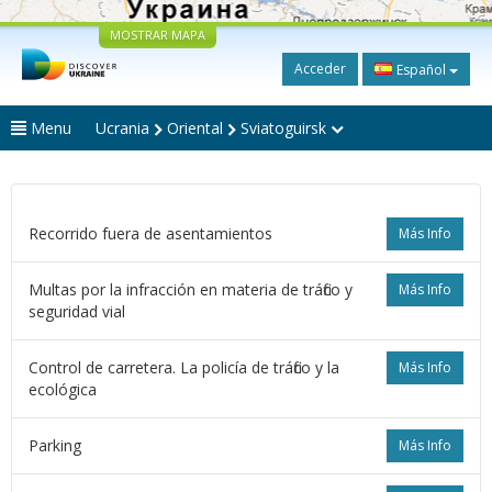
MOSTRAR MAPA
Acceder
Español
Menu
Ucrania
Oriental
Sviatoguirsk
Recorrido fuera de asentamientos
Más Info
Multas por la infracción en materia de tráfico y
Más Info
seguridad vial
Control de carretera. La policía de tráfico y la
Más Info
ecológica
Parking
Más Info