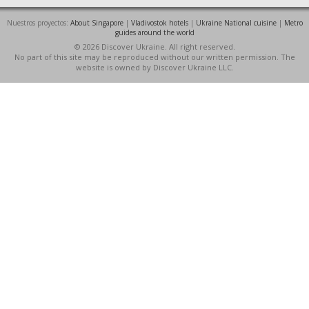
Nuestros proyectos:
About Singapore
|
Vladivostok hotels
|
Ukraine National cuisine
|
Metro
guides around the world
© 2026 Discover Ukraine. All right reserved.
No part of this site may be reproduced without our written permission. The
website is owned by Discover Ukraine LLC.