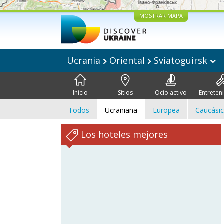
MOSTRAR MAPA
Ucrania
Oriental
Sviatoguirsk
Inicio
Sitios
Ocio activo
Entreten
Todos
Ucraniana
Europea
Caucási
Los hoteles mejores