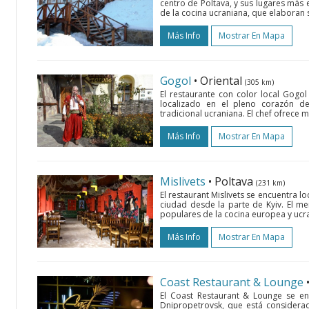
centro de Poltava, y sus lugares más e
de la cocina ucraniana, que elaboran 
Más Info
Mostrar En Mapa
Gogol
• Oriental
(305 km)
El restaurante con color local Gogo
localizado en el pleno corazón de
tradicional ucraniana. El chef ofrece m
Más Info
Mostrar En Mapa
Mislivets
• Poltava
(231 km)
El restaurant Mislivets se encuentra lo
ciudad desde la parte de Kyiv. El m
populares de la cocina europea y ucra
Más Info
Mostrar En Mapa
Coast Restaurant & Lounge
El Coast Restaurant & Lounge se en
Dnipropetrovsk, que está considera