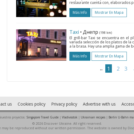
restaurante cuenta con, elaborados po
Más Info
Mostrar En Mapa
Taxi
• Днепр
(198 km)
El grill-bar Taxi se encuentra en el
variada selección de los platos de la 
a la brasa. Hay una amplia gama de beb
Más Info
Mostrar En Mapa
1
2
3
←
act us
Cookies policy
Privacy policy
Advertise with us
Acces
Nuestros proyectos:
Singapore Travel Guide
|
Vladivostok
|
Ukrainian recipes
|
Berlin U-Bahn ma
© 2026 Discover Ukraine. All right reserved.
ite may be reproduced without our written permission. The website is owned by Dis