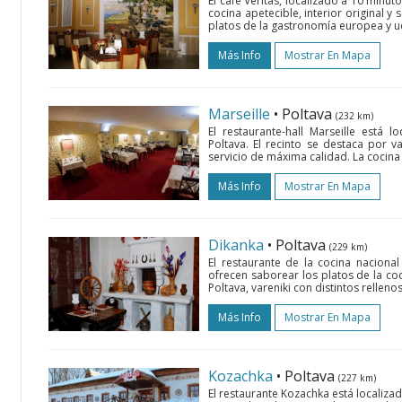
El café Veritas, localizado a 10 minu
cocina apetecible, interior original y
platos de la gastronomía europea y u
Más Info
Mostrar En Mapa
Marseille
• Poltava
(232 km)
El restaurante-hall Marseille está 
Poltava. El recinto se destaca por va
servicio de máxima calidad. La cocina 
Más Info
Mostrar En Mapa
Dikanka
• Poltava
(229 km)
El restaurante de la cocina naciona
ofrecen saborear los platos de la co
Poltava, vareniki con distintos relleno
Más Info
Mostrar En Mapa
Kozachka
• Poltava
(227 km)
El restaurante Kozachka está localiza