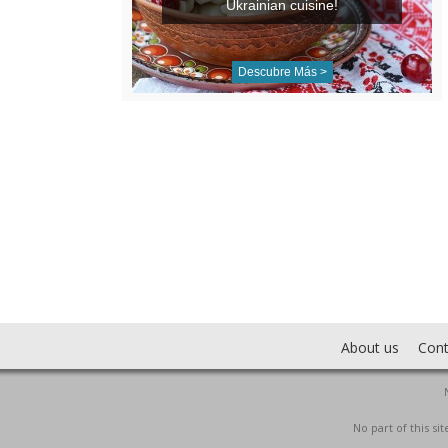
Ukrainian cuisine!
Descubre Más >
About us
Cont
No part of this s