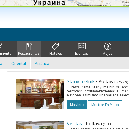
imiento
Restaurantes
Hoteles
Eventos
Viajes
ca
Oriental
Asiática
Stariy melnik
• Poltava
(225 km)
El restaurante Stariy melnik se en
ferrocarril ‘Poltava-Pivdenna’. El m
europea, asimismo una variada selecci
Más Info
Mostrar En Mapa
Veritas
• Poltava
(231 km)