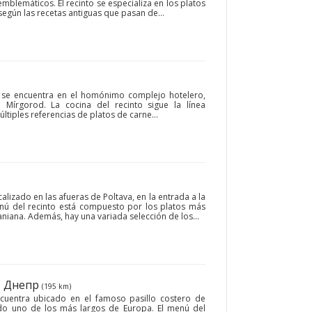
mblemáticos. El recinto se especializa en los platos
según las recetas antiguas que pasan de...
l se encuentra en el homónimo complejo hotelero,
 Mírgorod. La cocina del recinto sigue la línea
últiples referencias de platos de carne...
calizado en las afueras de Poltava, en la entrada a la
enú del recinto está compuesto por los platos más
niana. Además, hay una variada selección de los...
• Днепр
(195 km)
cuentra ubicado en el famoso pasillo costero de
do uno de los más largos de Europa. El menú del