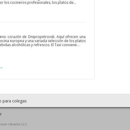
r los cocineros profesionales, los platos de...
 pleno corazón de Dnipropetrovsk. Aquí ofrecen una
cocina europea y una variada selección de los platos
idas alcohólicas y refrescos. El Taxi conviene...
→
o para colegas
p
cover Ukraine LLC.