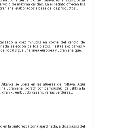
tos en coche del centro de Poltava, es famoso por su
 servicio de máxima calidad. En el recinto ofrecen los
craniana, elaborados a base de los productos...
localizado a diez minutos en coche del centro de
riada selección de los platos, fiestas explosivas y
del local sigue una línea europea y ucraniana que...
l Dikanka se ubica en las afueras de Poltava. Aquí
cina ucraniana: borsch con pampushki, galushki a la
s, draniki, embutido casero, varias verduras...
do en la pintoresca zona ajardinada, a dos pasos del