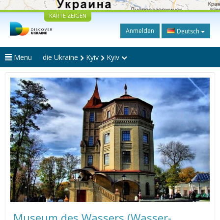
KARTE ZEIGEN
Anmelden
Deutsch
Menu
die Ukraine
Kyiv
Kyiv
Museum des Wassers (Wasser-