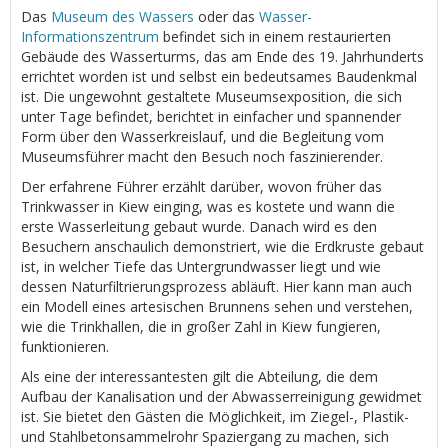
Das
Museum des Wassers
oder das
Wasser-
Informationszentrum
befindet sich in einem restaurierten
Gebäude des Wasserturms, das am Ende des 19. Jahrhunderts
errichtet worden ist und selbst ein bedeutsames Baudenkmal
ist. Die ungewohnt gestaltete Museumsexposition, die sich
unter Tage befindet, berichtet in einfacher und spannender
Form über den Wasserkreislauf, und die Begleitung vom
Museumsführer macht den Besuch noch faszinierender.
Der erfahrene Führer erzählt darüber, wovon früher das
Trinkwasser in Kiew einging, was es kostete und wann die
erste Wasserleitung gebaut wurde. Danach wird es den
Besuchern anschaulich demonstriert, wie die Erdkruste gebaut
ist, in welcher Tiefe das Untergrundwasser liegt und wie
dessen Naturfiltrierungsprozess abläuft. Hier kann man auch
ein Modell eines artesischen Brunnens sehen und verstehen,
wie die Trinkhallen, die in großer Zahl in Kiew fungieren,
funktionieren.
Als eine der interessantesten gilt die Abteilung, die dem
Aufbau der Kanalisation und der Abwasserreinigung gewidmet
ist. Sie bietet den Gästen die Möglichkeit, im Ziegel-, Plastik-
und Stahlbetonsammelrohr Spaziergang zu machen, sich