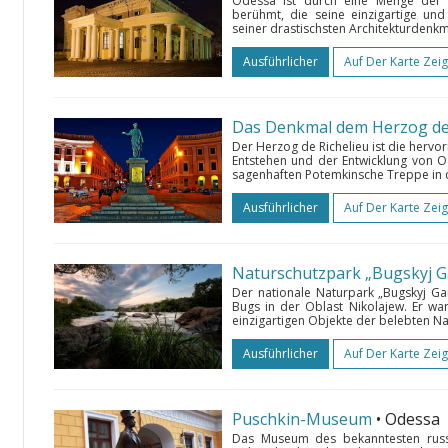
Odessa ist durch eine Menge der p
berühmt, die seine einzigartige und
seiner drastischsten Architekturdenkm
Ausführlicher
Auf Der Karte Zei
Das Denkmal dem Herzog de 
Der Herzog de Richelieu ist die hervo
Entstehen und der Entwicklung von O
sagenhaften Potemkinsche Treppe in di
Ausführlicher
Auf Der Karte Zei
Naturschutzpark „Bugskyj G
Der nationale Naturpark „Bugskyj Ga
Bugs in der Oblast Nikolajew. Er war
einzigartigen Objekte der belebten Na
Ausführlicher
Auf Der Karte Zei
Puschkin-Museum
• Odessa
Das Museum des bekanntesten russi