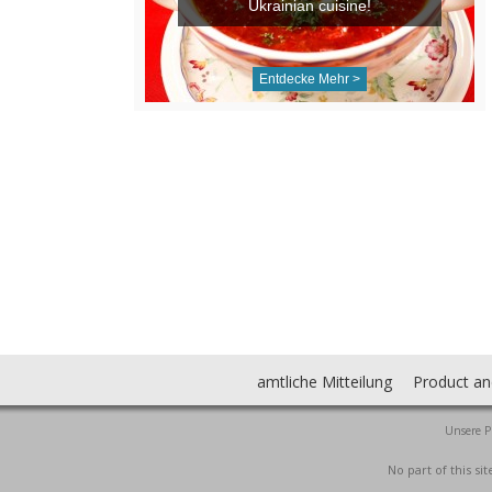
Ukrainian cuisine!
Entdecke Mehr >
amtliche Mitteilung
Product an
Unsere P
No part of this s