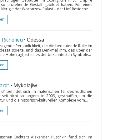
rächtigen Gebäude im „königlichen“ Stil Empire
 so anziehende Gestalt gebildet haben. Für eines
äler gilt der Woronzow-Palast – der Hof-Residenz...
gen
Richelieu
• Odessa
rragende Persönlichkeit, die die bedeutende Rolle im
dessa spielte, und das Denkmal ihm, das über der
e Höhe ragt, ist eines der bekanntesten Symbole...
gen
ard“
• Mykolajiw
rd“ befindet sich im malerischen Tal des Südlichen
 seit nicht so langem, in 2009, geschaffen, um die
tur und die historisch-kulturellen Komplexe vom...
gen
schen Dichters Alexander Puschkin fand sich im