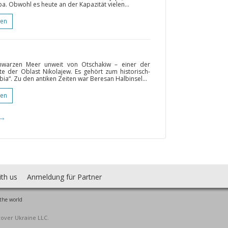
a. Obwohl es heute an der Kapazität vielen...
gen
chwarzen Meer unweit von Otschakiw – einer der
e der Oblast Nikolajew. Es gehört zum historisch-
ia“. Zu den antiken Zeiten war Beresan Halbinsel...
gen
→
ith us
Anmeldung für Partner
the world
cover Ukraine LLC.