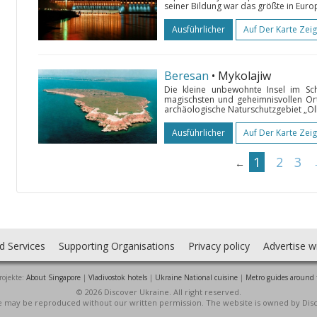
seiner Bildung war das größte in Europ
Ausführlicher
Auf Der Karte Zei
Beresan
• Mykolajiw
Die kleine unbewohnte Insel im S
magischsten und geheimnisvollen Ort
archäologische Naturschutzgebiet „Olb
Ausführlicher
Auf Der Karte Zei
1
2
3
←
d Services
Supporting Organisations
Privacy policy
Advertise w
rojekte:
About Singapore
|
Vladivostok hotels
|
Ukraine National cuisine
|
Metro guides around 
© 2026 Discover Ukraine. All right reserved.
ite may be reproduced without our written permission. The website is owned by Dis