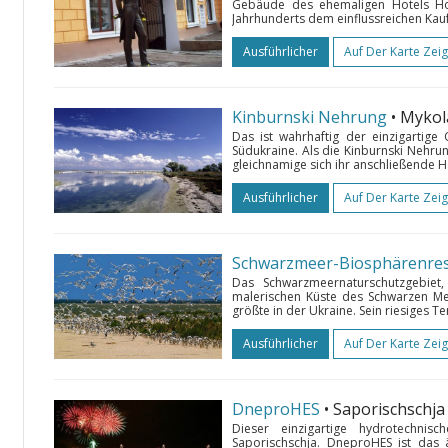
Gebäude des ehemaligen Hotels Ho
Jahrhunderts dem einflussreichen Kau
Ausführlicher
Auf Der Karte Zei
Kinburnski Nehrung
• Mykol
Das ist wahrhaftig der einzigartige 
Südukraine. Als die Kinburnski Nehru
gleichnamige sich ihr anschließende H
Ausführlicher
Auf Der Karte Zei
Schwarzmeer-Biosphärenres
Das Schwarzmeernaturschutzgebie
malerischen Küste des Schwarzen Mee
größte in der Ukraine. Sein riesiges T
Ausführlicher
Auf Der Karte Zei
DneproHES
• Saporischschja
Dieser einzigartige hydrotechni
Saporischschja. DneproHES ist das 