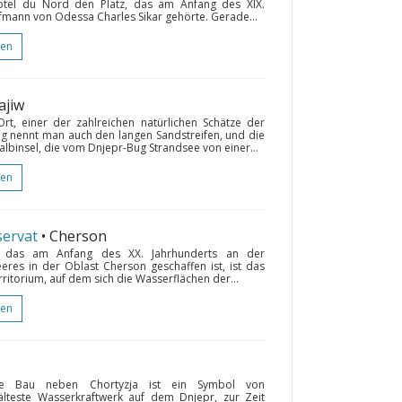
tel du Nord den Platz, das am Anfang des XIX.
fmann von Odessa Charles Sikar gehörte. Gerade...
gen
ajiw
Ort, einer der zahlreichen natürlichen Schätze der
ng nennt man auch den langen Sandstreifen, und die
albinsel, die vom Dnjepr-Bug Strandsee von einer...
gen
ervat
• Cherson
t, das am Anfang des XX. Jahrhunderts an der
res in der Oblast Cherson geschaffen ist, ist das
erritorium, auf dem sich die Wasserflächen der...
gen
sche Bau neben Chortyzja ist ein Symbol von
älteste Wasserkraftwerk auf dem Dnjepr, zur Zeit