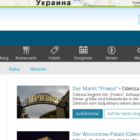
ltung
Restaurants
Hotels
Ereignisse
Reisen
We
Natur
Museen
Der Markt "Priwos"
• Odessa
Odessa beginnt mit „Priwos“, behaup
Dieser größte und bekannteste in der 
Zentrum vom Südpalmyra neben dem B
Ausführlicher
Auf Der Karte Zei
Der Woronzow-Palast (Odes