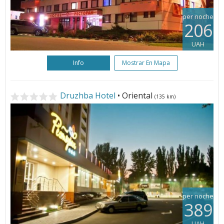
per noche
206
UAH
Info
Mostrar En Mapa
Druzhba Hotel
• Oriental
(135 km)
per noche
389
UAH