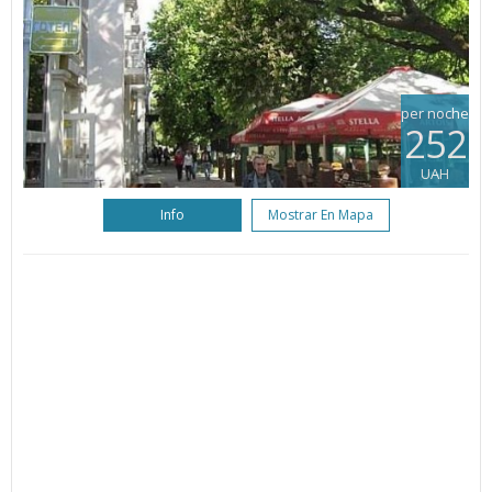
per noche
252
UAH
Info
Mostrar En Mapa