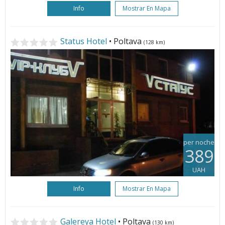
Info
Mostrar En Mapa
Status Hotel
• Poltava
(128 km)
per noche
389
UAH
Info
Mostrar En Mapa
Galereya Hotel
• Poltava
(130 km)