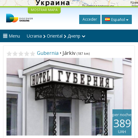
MOSTRAR MAPA
Acceder
Español
Menu
Ucrania
Oriental
Днепр
Gubernia
• Járkiv
(187 km)
per noche
389
UAH