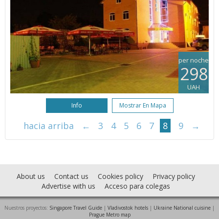
per noche
298
UAH
Info
Mostrar En Mapa
hacia arriba
←
3
4
5
6
7
8
9
→
About us
Contact us
Cookies policy
Privacy policy
Advertise with us
Acceso para colegas
Nuestros proyectos:
Singapore Travel Guide
|
Vladivostok hotels
|
Ukraine National cuisine
|
Prague Metro map