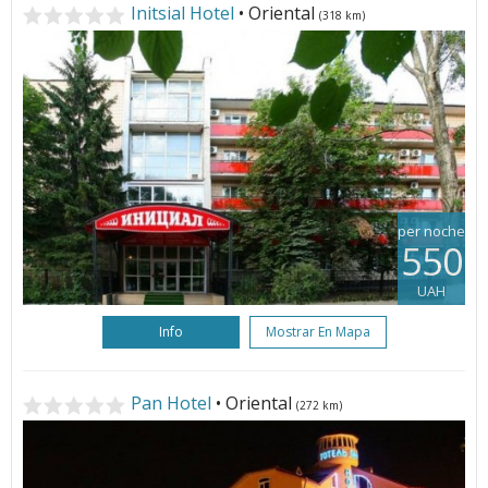
Initsial Hotel
• Oriental
(318 km)
per noche
550
UAH
Info
Mostrar En Mapa
Pan Hotel
• Oriental
(272 km)