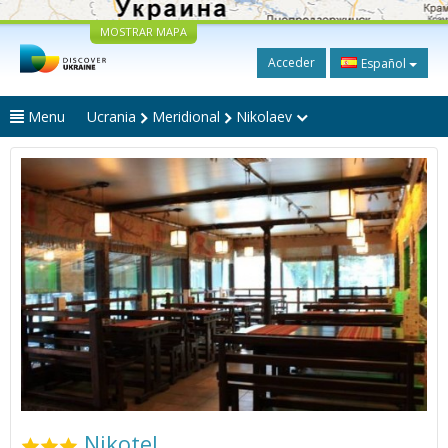
MOSTRAR MAPA
Acceder
Español
Menu
Ucrania
Meridional
Nikolaev
Nikotel