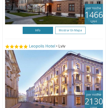
per noche
1466
UAH
Info
Mostrar En Mapa
Leopolis Hotel
• Lviv
per noche
2130
UAH