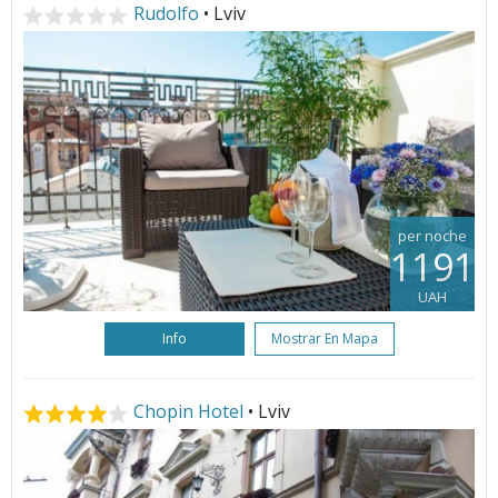
Rudolfo
• Lviv
per noche
1191
UAH
Info
Mostrar En Mapa
Chopin Hotel
• Lviv