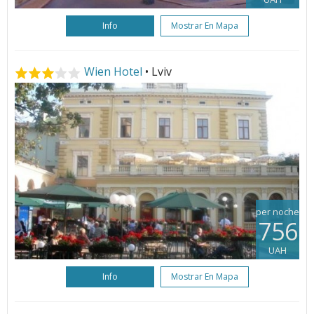
Info
Mostrar En Mapa
Wien Hotel
• Lviv
per noche
756
UAH
Info
Mostrar En Mapa