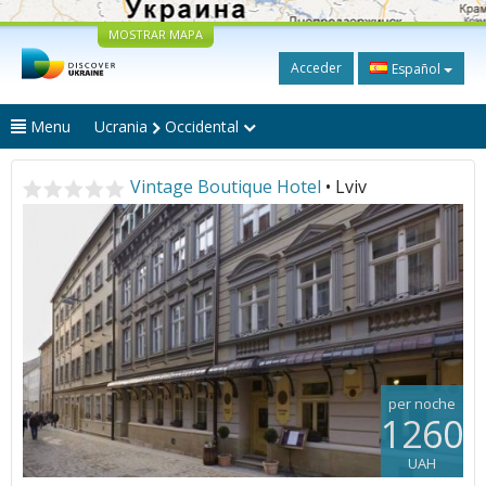
MOSTRAR MAPA
Acceder
Español
Menu
Ucrania
Occidental
Vintage Boutique Hotel
• Lviv
per noche
1260
UAH