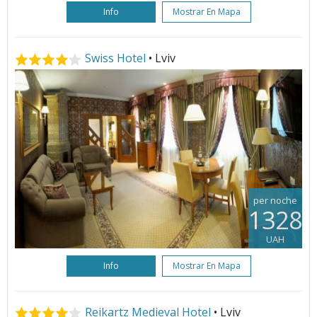
Info
Mostrar En Mapa
Swiss Hotel
• Lviv
per noche
1328
UAH
Info
Mostrar En Mapa
Reikartz Medieval Hotel
• Lviv