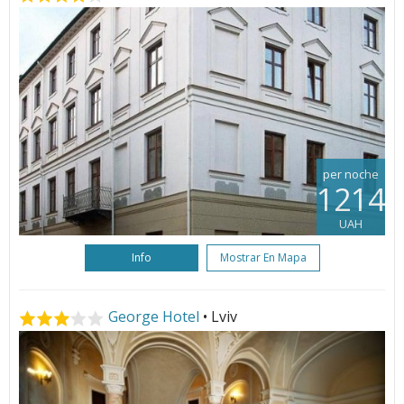
per noche
1214
UAH
Info
Mostrar En Mapa
George Hotel
• Lviv