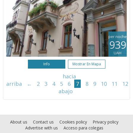
per noche
939
UAH
Info
Mostrar En Mapa
hacia
arriba
←
2
3
4
5
6
7
8
9
10
11
12
abajo
About us
Contact us
Cookies policy
Privacy policy
Advertise with us
Acceso para colegas