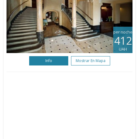
per noche
412
UAH
Info
Mostrar En Mapa