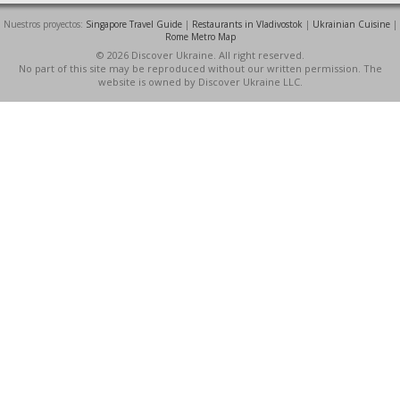
Nuestros proyectos:
Singapore Travel Guide
|
Restaurants in Vladivostok
|
Ukrainian Cuisine
|
Rome Metro Map
© 2026 Discover Ukraine. All right reserved.
No part of this site may be reproduced without our written permission. The
website is owned by Discover Ukraine LLC.